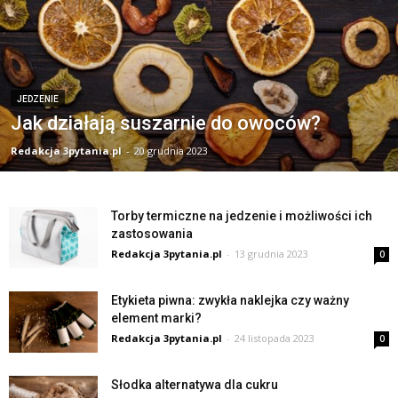
JEDZENIE
Jak działają suszarnie do owoców?
Redakcja 3pytania.pl
-
20 grudnia 2023
Torby termiczne na jedzenie i możliwości ich
zastosowania
Redakcja 3pytania.pl
-
13 grudnia 2023
0
Etykieta piwna: zwykła naklejka czy ważny
element marki?
Redakcja 3pytania.pl
-
24 listopada 2023
0
Słodka alternatywa dla cukru