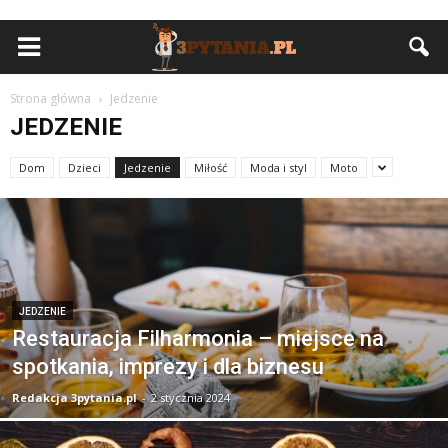
Strona główna
Jedzenie
JEDZENIE
Dom
Dzieci
Jedzenie
Miłość
Moda i styl
Moto
JEDZENIE
Restauracja Filharmonia – miejsce na
spotkania, imprezy i dla biznesu
Redakcja 3pytania.pl
-
2 stycznia 2024