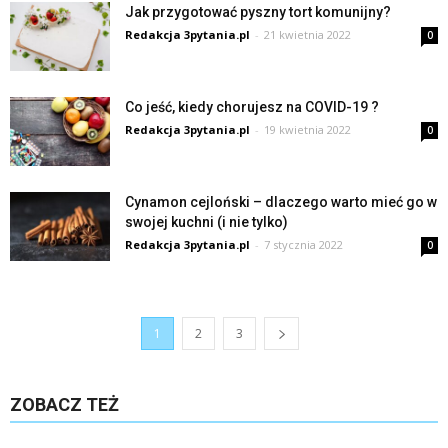
Jak przygotować pyszny tort komunijny?
Redakcja 3pytania.pl
-
21 kwietnia 2022
0
Co jeść, kiedy chorujesz na COVID-19 ?
Redakcja 3pytania.pl
-
19 kwietnia 2022
0
Cynamon cejloński – dlaczego warto mieć go w
swojej kuchni (i nie tylko)
Redakcja 3pytania.pl
-
7 stycznia 2022
0
1
2
3
ZOBACZ TEŻ