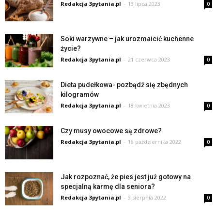
Redakcja 3pytania.pl
-
13 lipca 2023
0
Soki warzywne – jak urozmaicić kuchenne
życie?
Redakcja 3pytania.pl
-
21 czerwca 2023
0
Dieta pudełkowa- pozbądź się zbędnych
kilogramów
Redakcja 3pytania.pl
-
18 kwietnia 2023
0
Czy musy owocowe są zdrowe?
Redakcja 3pytania.pl
-
18 października 2022
0
Jak rozpoznać, że pies jest już gotowy na
specjalną karmę dla seniora?
Redakcja 3pytania.pl
-
9 sierpnia 2022
0