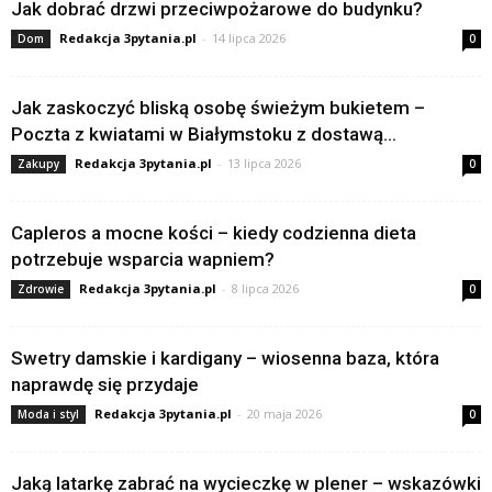
Jak dobrać drzwi przeciwpożarowe do budynku?
Redakcja 3pytania.pl
-
14 lipca 2026
Dom
0
Jak zaskoczyć bliską osobę świeżym bukietem –
Poczta z kwiatami w Białymstoku z dostawą...
Redakcja 3pytania.pl
-
13 lipca 2026
Zakupy
0
Capleros a mocne kości – kiedy codzienna dieta
potrzebuje wsparcia wapniem?
Redakcja 3pytania.pl
-
8 lipca 2026
Zdrowie
0
Swetry damskie i kardigany – wiosenna baza, która
naprawdę się przydaje
Redakcja 3pytania.pl
-
20 maja 2026
Moda i styl
0
Jaką latarkę zabrać na wycieczkę w plener – wskazówki