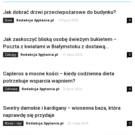
Jak dobrać drzwi przeciwpożarowe do budynku?
Redakcja 3pytania.pl
-
14 lipca 2026
Dom
0
Jak zaskoczyć bliską osobę świeżym bukietem –
Poczta z kwiatami w Białymstoku z dostawą...
Redakcja 3pytania.pl
-
13 lipca 2026
Zakupy
0
Capleros a mocne kości – kiedy codzienna dieta
potrzebuje wsparcia wapniem?
Redakcja 3pytania.pl
-
8 lipca 2026
Zdrowie
0
Swetry damskie i kardigany – wiosenna baza, która
naprawdę się przydaje
Redakcja 3pytania.pl
-
20 maja 2026
Moda i styl
0