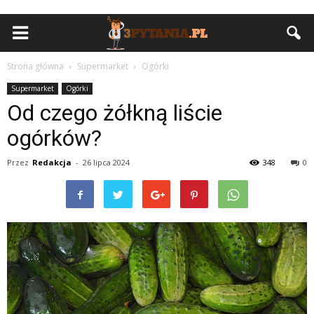
Strona główna
Supermarket
Ogórki
Supermarket
Ogórki
Od czego żółkną liście
ogórków?
Przez
Redakcja
-
26 lipca 2024
348
0