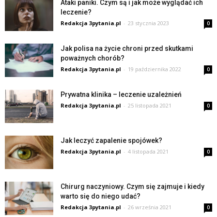
Ataki paniki. Czym są i jak może wyglądać ich
leczenie?
Redakcja 3pytania.pl
-
23 stycznia 2023
0
Jak polisa na życie chroni przed skutkami
poważnych chorób?
Redakcja 3pytania.pl
-
19 października 2022
0
Prywatna klinika – leczenie uzależnień
Redakcja 3pytania.pl
-
25 listopada 2021
0
Jak leczyć zapalenie spojówek?
Redakcja 3pytania.pl
-
4 listopada 2021
0
Chirurg naczyniowy. Czym się zajmuje i kiedy
warto się do niego udać?
Redakcja 3pytania.pl
-
26 września 2021
0