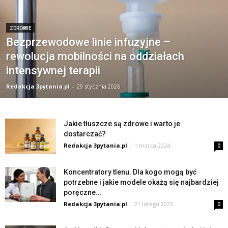
ZDROWIE
Bezprzewodowe linie infuzyjne –
rewolucja mobilności na oddziałach
intensywnej terapii
Redakcja 3pytania.pl
-
29 stycznia 2026
Jakie tłuszcze są zdrowe i warto je
dostarczać?
Redakcja 3pytania.pl
-
1 marca 2024
0
Koncentratory tlenu. Dla kogo mogą być
potrzebne i jakie modele okażą się najbardziej
poręczne...
Redakcja 3pytania.pl
-
21 lutego 2023
0