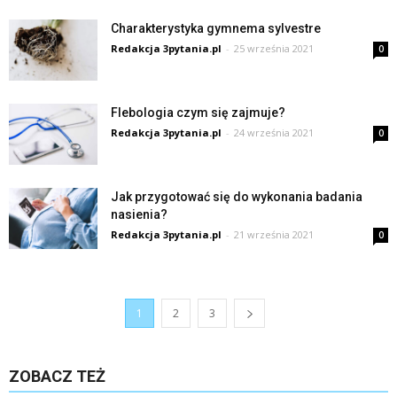
Charakterystyka gymnema sylvestre
Redakcja 3pytania.pl
-
25 września 2021
0
Flebologia czym się zajmuje?
Redakcja 3pytania.pl
-
24 września 2021
0
Jak przygotować się do wykonania badania
nasienia?
Redakcja 3pytania.pl
-
21 września 2021
0
1
2
3
ZOBACZ TEŻ