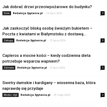
Jak dobrać drzwi przeciwpożarowe do budynku?
Redakcja 3pytania.pl
-
14 lipca 2026
Dom
0
Jak zaskoczyć bliską osobę świeżym bukietem –
Poczta z kwiatami w Białymstoku z dostawą...
Redakcja 3pytania.pl
-
13 lipca 2026
Zakupy
0
Capleros a mocne kości – kiedy codzienna dieta
potrzebuje wsparcia wapniem?
Redakcja 3pytania.pl
-
8 lipca 2026
Zdrowie
0
Swetry damskie i kardigany – wiosenna baza, która
naprawdę się przydaje
Redakcja 3pytania.pl
-
20 maja 2026
Moda i styl
0