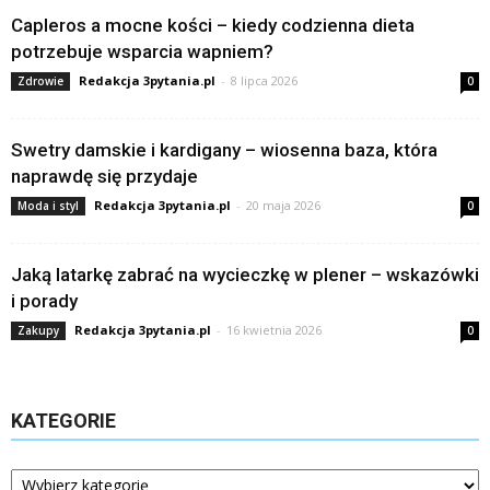
Capleros a mocne kości – kiedy codzienna dieta
potrzebuje wsparcia wapniem?
Redakcja 3pytania.pl
-
8 lipca 2026
Zdrowie
0
Swetry damskie i kardigany – wiosenna baza, która
naprawdę się przydaje
Redakcja 3pytania.pl
-
20 maja 2026
Moda i styl
0
Jaką latarkę zabrać na wycieczkę w plener – wskazówki
i porady
Redakcja 3pytania.pl
-
16 kwietnia 2026
Zakupy
0
KATEGORIE
Kategorie