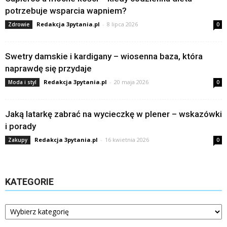
potrzebuje wsparcia wapniem?
Redakcja 3pytania.pl
-
8 lipca 2026
Zdrowie
0
Swetry damskie i kardigany – wiosenna baza, która
naprawdę się przydaje
Redakcja 3pytania.pl
-
20 maja 2026
Moda i styl
0
Jaką latarkę zabrać na wycieczkę w plener – wskazówki
i porady
Redakcja 3pytania.pl
-
16 kwietnia 2026
Zakupy
0
KATEGORIE
Kategorie