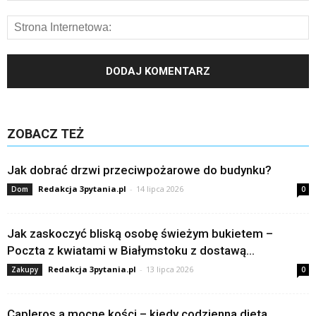
ZOBACZ TEŻ
Jak dobrać drzwi przeciwpożarowe do budynku?
Redakcja 3pytania.pl
-
14 lipca 2026
Dom
0
Jak zaskoczyć bliską osobę świeżym bukietem –
Poczta z kwiatami w Białymstoku z dostawą...
Redakcja 3pytania.pl
-
13 lipca 2026
Zakupy
0
Capleros a mocne kości – kiedy codzienna dieta