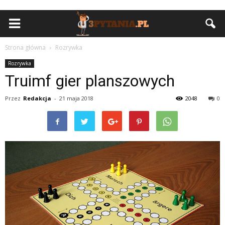
Strona główna
Rozrywka
Rozrywka
Truimf gier planszowych
Przez
Redakcja
-
21 maja 2018
2048
0