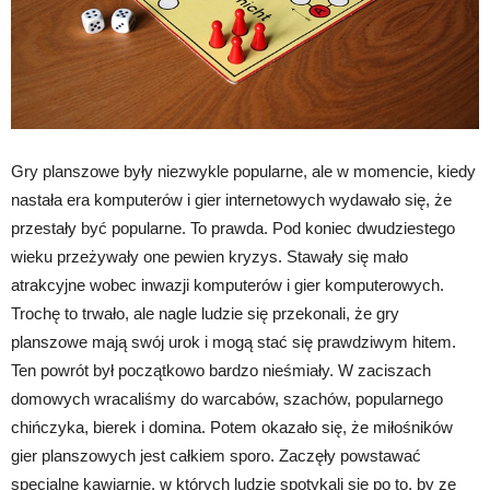
Gry planszowe były niezwykle popularne, ale w momencie, kiedy
nastała era komputerów i gier internetowych wydawało się, że
przestały być popularne. To prawda. Pod koniec dwudziestego
wieku przeżywały one pewien kryzys. Stawały się mało
atrakcyjne wobec inwazji komputerów i gier komputerowych.
Trochę to trwało, ale nagle ludzie się przekonali, że gry
planszowe mają swój urok i mogą stać się prawdziwym hitem.
Ten powrót był początkowo bardzo nieśmiały. W zaciszach
domowych wracaliśmy do warcabów, szachów, popularnego
chińczyka, bierek i domina. Potem okazało się, że miłośników
gier planszowych jest całkiem sporo. Zaczęły powstawać
specjalne kawiarnie, w których ludzie spotykali się po to, by ze