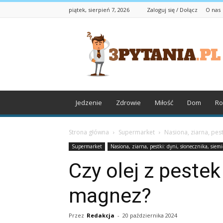
piątek, sierpień 7, 2026
Zaloguj się / Dołącz
O nas
3pytania.pl
Jedzenie
Zdrowie
Miłość
Dom
Ro
Strona główna
Supermarket
Nasiona, ziarna, pest
Supermarket
Nasiona, ziarna, pestki: dyni, słonecznika, siem
Czy olej z pestek
magnez?
Przez
Redakcja
-
20 października 2024