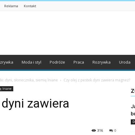
Reklama
Kontakt
zrywka
Moda i styl
Podróże
Praca
Rozrywka
Uroda
ki: dyni, słonecznika, siemię lniane
Czy olej z pestek dyni zawiera magnez?
ię lniane
Z
 dyni zawiera
J
b
D
316
0