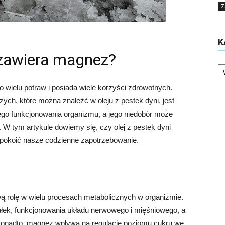
Z
K
i zawiera magnez?
Ka
o wielu potraw i posiada wiele korzyści zdrowotnych.
ch, które można znaleźć w oleju z pestek dyni, jest
go funkcjonowania organizmu, a jego niedobór może
W tym artykule dowiemy się, czy olej z pestek dyni
spokoić nasze codzienne zapotrzebowanie.
ą rolę w wielu procesach metabolicznych w organizmie.
iałek, funkcjonowania układu nerwowego i mięśniowego, a
Ponadto, magnez wpływa na regulację poziomu cukru we