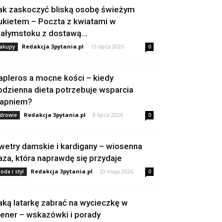
ak zaskoczyć bliską osobę świeżym
ukietem – Poczta z kwiatami w
iałymstoku z dostawą...
Redakcja 3pytania.pl
-
13 lipca 2026
akupy
0
apleros a mocne kości – kiedy
odzienna dieta potrzebuje wsparcia
apniem?
Redakcja 3pytania.pl
-
8 lipca 2026
drowie
0
wetry damskie i kardigany – wiosenna
aza, która naprawdę się przydaje
Redakcja 3pytania.pl
-
20 maja 2026
oda i styl
0
aką latarkę zabrać na wycieczkę w
lener – wskazówki i porady