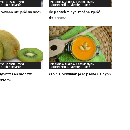
na, pestki: dyni,
Nasiona, ziarna, pestki: dyni,
 siemię lniane
słonecznika, siemię lniane
owinno się jeść na noc?
Ile pestek z dyni można zjeść
dziennie?
na, pestki: dyni,
Nasiona, ziarna, pestki: dyni,
 siemię lniane
słonecznika, siemię lniane
dyni trzeba moczyć
Kto nie powinien jeść pestek z dyni?
eniem?