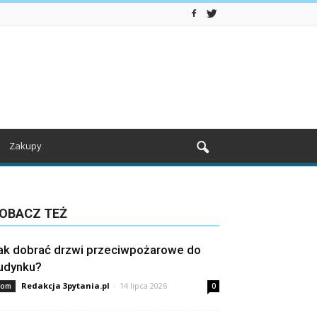
Zakupy
OBACZ TEŻ
ak dobrać drzwi przeciwpożarowe do
udynku?
Redakcja 3pytania.pl
-
14 lipca 2026
om
0