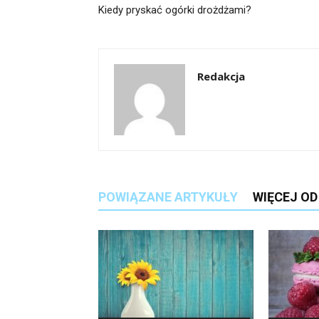
Kiedy pryskać ogórki drożdżami?
Redakcja
POWIĄZANE ARTYKUŁY
WIĘCEJ O