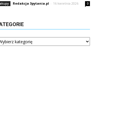
Redakcja 3pytania.pl
-
16 kwietnia 2026
akupy
0
ATEGORIE
tegorie