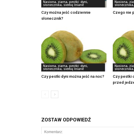
Nasiona, ziarna, pestki: dyni,
Nasiona, ziar
słonecznika, siemię lniane
słonecznika,
Czy można jeść codziennie
Czego nie p
słonecznik?
Nasiona, ziarna, pestki: dyni,
Nasiona, ziar
słonecznika, siemię lniane
słonecznika,
Czy pestki dyni można jeść na noc?
Czy pestki 
przed jedz
ZOSTAW ODPOWIEDŹ