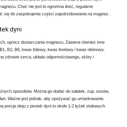
agnezu. Choć nie jest to ogromna ilość, regularne
ić się do zaspokojenia części zapotrzebowania na magnez.
tek dyni
ych, oprócz dostarczania magnezu. Zawiera również inne
 B1, B2, B6, kwas foliowy, kwas linolowy i kwas oleinowy.
a zdrowie serca, układu odpornościowego, skóry i
óżnych sposobów. Można go dodać do sałatek, zup, sosów,
 dań. Ważne jest jednak, aby spożywać go umiarkowanie,
a porcja oleju z pestek dyni to około 1-2 łyżek stołowych.