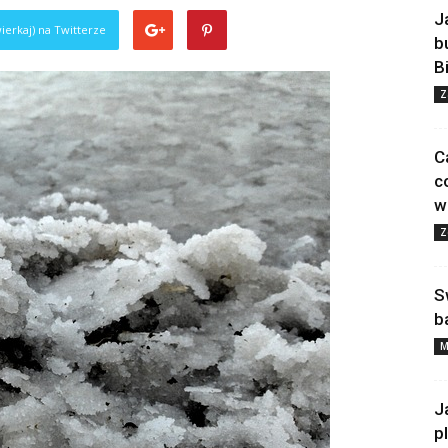
J
ierkaj) na Twitterze
b
B
Z
C
c
w
Z
S
b
M
J
p