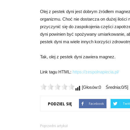
Olej z pestek dyni jest dobrym źródłem magnez
organizmu. Choć nie dostarcza on dużej ilości
przyczynić się do zaspokojenia części zapotrze
dyni powinien być spożywany umiarkowanie, aby
pestek dyni ma wiele innych korzyści zdrowot
Tak, olej z pestek dyni zawiera magnez.
Link tagu HTML:
https://zespolnapiecia.pl/
[Głosów:0 Średnia:0/5]
PODZIEL SIĘ
Facebook
Twit
Poprzedni artykuł