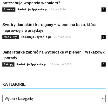
potrzebuje wsparcia wapniem?
Redakcja 3pytania.pl
-
8 lipca 2026
Zdrowie
0
Swetry damskie i kardigany – wiosenna baza, która
naprawdę się przydaje
Redakcja 3pytania.pl
-
20 maja 2026
Moda i styl
0
Jaką latarkę zabrać na wycieczkę w plener – wskazówki
i porady
Redakcja 3pytania.pl
-
16 kwietnia 2026
Zakupy
0
KATEGORIE
Kategorie