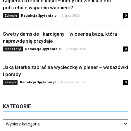
Capleros a mocne kości – kiedy codzienna dieta
potrzebuje wsparcia wapniem?
Redakcja 3pytania.pl
-
8 lipca 2026
Zdrowie
0
Swetry damskie i kardigany – wiosenna baza, która
naprawdę się przydaje
Redakcja 3pytania.pl
-
20 maja 2026
Moda i styl
0
Jaką latarkę zabrać na wycieczkę w plener – wskazówki
i porady
Redakcja 3pytania.pl
-
16 kwietnia 2026
Zakupy
0
KATEGORIE
Kategorie