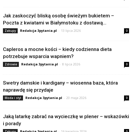
Jak zaskoczyć bliską osobę świeżym bukietem –
Poczta z kwiatami w Białymstoku z dostawą...
Redakcja 3pytania.pl
-
13 lipca 2026
Zakupy
0
Capleros a mocne kości – kiedy codzienna dieta
potrzebuje wsparcia wapniem?
Redakcja 3pytania.pl
-
8 lipca 2026
Zdrowie
0
Swetry damskie i kardigany – wiosenna baza, która
naprawdę się przydaje
Redakcja 3pytania.pl
-
20 maja 2026
Moda i styl
0
Jaką latarkę zabrać na wycieczkę w plener – wskazówki
i porady
Redakcja 3pytania.pl
-
16 kwietnia 2026
Zakupy
0