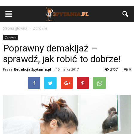
Strona główna
Zdrowie
Zdrowie
Poprawny demakijaż –
sprawdź, jak robić to dobrze!
Przez
Redakcja 3pytania.pl
-
15 marca 2017
2707
0