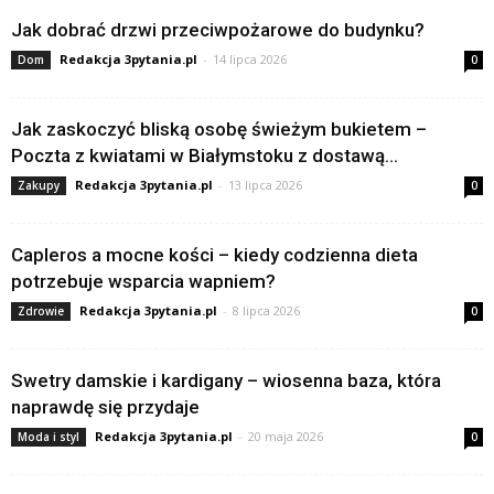
Jak dobrać drzwi przeciwpożarowe do budynku?
Redakcja 3pytania.pl
-
14 lipca 2026
Dom
0
Jak zaskoczyć bliską osobę świeżym bukietem –
Poczta z kwiatami w Białymstoku z dostawą...
Redakcja 3pytania.pl
-
13 lipca 2026
Zakupy
0
Capleros a mocne kości – kiedy codzienna dieta
potrzebuje wsparcia wapniem?
Redakcja 3pytania.pl
-
8 lipca 2026
Zdrowie
0
Swetry damskie i kardigany – wiosenna baza, która
naprawdę się przydaje
Redakcja 3pytania.pl
-
20 maja 2026
Moda i styl
0