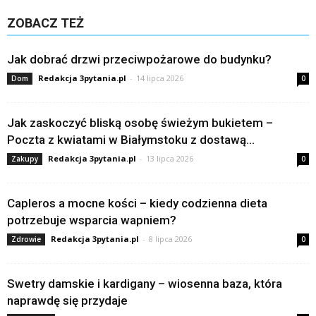
ZOBACZ TEŻ
Jak dobrać drzwi przeciwpożarowe do budynku?
Redakcja 3pytania.pl
-
14 lipca 2026
Dom
0
Jak zaskoczyć bliską osobę świeżym bukietem –
Poczta z kwiatami w Białymstoku z dostawą...
Redakcja 3pytania.pl
-
13 lipca 2026
Zakupy
0
Capleros a mocne kości – kiedy codzienna dieta
potrzebuje wsparcia wapniem?
Redakcja 3pytania.pl
-
8 lipca 2026
Zdrowie
0
Swetry damskie i kardigany – wiosenna baza, która
naprawdę się przydaje