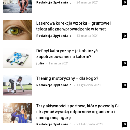
Redakcja 3pytania.pl
-
24 marca 2021
0
Laserowa korekcja wzorku – gruntowe i
telegraficzne wprowadzenie w temat
Redakcja 3pytania.pl
-
13 marca 2021
0
Deficyt kaloryczny – jak obliczyć
zapotrzebowanie na kalorie?
julia
-
1 marca 2021
0
Trening motoryczny – dla kogo?
Redakcja 3pytania.pl
-
11 grudnia 2020
0
Trzy aktywności sportowe, które pozwolą Ci
utrzymać wysoką odporność organizmu i
nienaganną figurę
Redakcja 3pytania.pl
-
21 listopada 2020
0