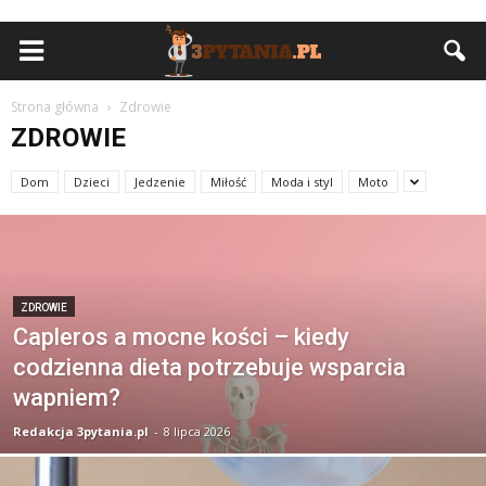
Strona główna
Zdrowie
ZDROWIE
Dom
Dzieci
Jedzenie
Miłość
Moda i styl
Moto
ZDROWIE
Capleros a mocne kości – kiedy
codzienna dieta potrzebuje wsparcia
wapniem?
Redakcja 3pytania.pl
-
8 lipca 2026