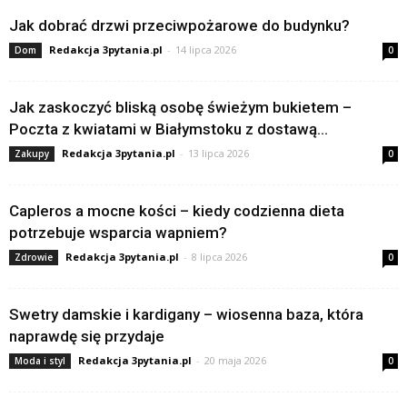
Jak dobrać drzwi przeciwpożarowe do budynku?
Redakcja 3pytania.pl
-
14 lipca 2026
Dom
0
Jak zaskoczyć bliską osobę świeżym bukietem –
Poczta z kwiatami w Białymstoku z dostawą...
Redakcja 3pytania.pl
-
13 lipca 2026
Zakupy
0
Capleros a mocne kości – kiedy codzienna dieta
potrzebuje wsparcia wapniem?
Redakcja 3pytania.pl
-
8 lipca 2026
Zdrowie
0
Swetry damskie i kardigany – wiosenna baza, która
naprawdę się przydaje
Redakcja 3pytania.pl
-
20 maja 2026
Moda i styl
0