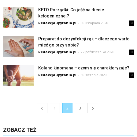
KETO Porządki: Co jeść na diecie
ketogenicznej?
Redakcja 3pytania.pl
-
10 listopada 2020
0
Preparat do dezynfekcji rąk – dlaczego warto
mieć go przy sobie?
Redakcja 3pytania.pl
-
27 października 2020
0
Kolano kinomana – czym się charakteryzuje?
Redakcja 3pytania.pl
-
30 sierpnia 2020
0
1
2
3
ZOBACZ TEŻ