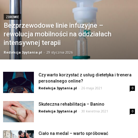
ZDROWIE
Bezprzewodowe linie infuzyjne –
rewolucja mobilności na oddziałach
intensywnej terapii
Redakcja 3pytania.pl
-
29 stycznia 2026
Czy warto korzystać z usług dietetyka i trenera
personalnego online?
Redakcja 3pytania.pl
-
26 maja 2021
0
Skuteczna rehabilitacja – Banino
Redakcja 3pytania.pl
-
30 kwietnia 2021
0
Ciało na medal – warto spróbować