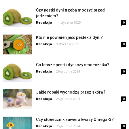
Czy pestki dyni trzeba moczyć przed
jedzeniem?
Redakcja
-
14 stycznia 2025
0
Kto nie powinien jeść pestek z dyni?
Redakcja
-
9 stycznia 2025
0
Co lepsze pestki dyni czy słonecznika?
Redakcja
-
26 grudnia 2024
0
Jakie robaki wychodzą przez skórę?
Redakcja
-
25 grudnia 2024
0
Czy słonecznik zawiera kwasy Omega-3?
Redakcja
-
25 grudnia 2024
0