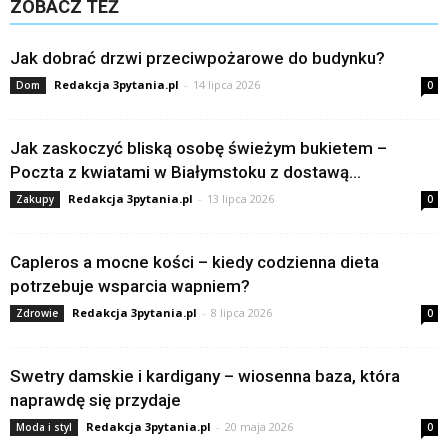
ZOBACZ TEŻ
Jak dobrać drzwi przeciwpożarowe do budynku?
Redakcja 3pytania.pl
-
14 lipca 2026
Dom
0
Jak zaskoczyć bliską osobę świeżym bukietem –
Poczta z kwiatami w Białymstoku z dostawą...
Redakcja 3pytania.pl
-
13 lipca 2026
Zakupy
0
Capleros a mocne kości – kiedy codzienna dieta
potrzebuje wsparcia wapniem?
Redakcja 3pytania.pl
-
8 lipca 2026
Zdrowie
0
Swetry damskie i kardigany – wiosenna baza, która
naprawdę się przydaje
Redakcja 3pytania.pl
-
20 maja 2026
Moda i styl
0