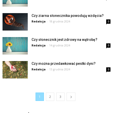
Czy ziarna słonecznika powodują wzdęcia?
Redakcja
-
18 grudnia 2024
0
Czy słonecznik jest zdrowy na wątrobę?
Redakcja
-
14 grudnia 2024
0
Czy można przedawkować pestki dyni?
Redakcja
-
13 grudnia 2024
0
1
2
3