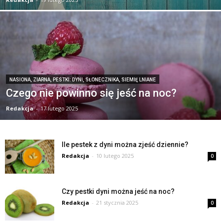
NASIONA, ZIARNA, PESTKI: DYNI, SŁONECZNIKA, SIEMIĘ LNIANE
Czego nie powinno się jeść na noc?
Redakcja
-
17 lutego 2025
Ile pestek z dyni można zjeść dziennie?
Redakcja
-
10 lutego 2025
0
Czy pestki dyni można jeść na noc?
Redakcja
-
21 stycznia 2025
0