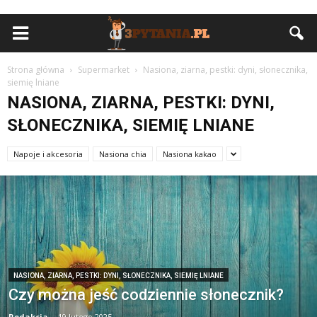
Strona główna
Supermarket
Nasiona, ziarna, pestki: dyni, słonecznika,
siemię lniane
NASIONA, ZIARNA, PESTKI: DYNI,
SŁONECZNIKA, SIEMIĘ LNIANE
Napoje i akcesoria
Nasiona chia
Nasiona kakao
NASIONA, ZIARNA, PESTKI: DYNI, SŁONECZNIKA, SIEMIĘ LNIANE
Czy można jeść codziennie słonecznik?
Redakcja
-
19 lutego 2025