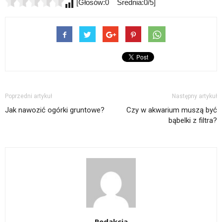
[Głosów:0 Średnia:0/5]
Poprzedni artykuł
Następny artykuł
Jak nawozić ogórki gruntowe?
Czy w akwarium muszą być
bąbelki z filtra?
Redakcja