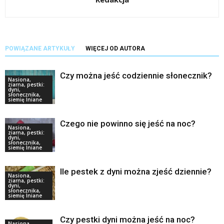
POWIĄZANE ARTYKUŁY
WIĘCEJ OD AUTORA
Czy można jeść codziennie słonecznik?
Nasiona,
ziarna, pestki:
dyni,
słonecznika,
siemię lniane
Czego nie powinno się jeść na noc?
Nasiona,
ziarna, pestki:
dyni,
słonecznika,
siemię lniane
Ile pestek z dyni można zjeść dziennie?
Nasiona,
ziarna, pestki:
dyni,
słonecznika,
siemię lniane
Czy pestki dyni można jeść na noc?
Nasiona,