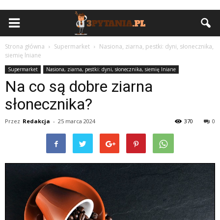
Strona główna
Supermarket
Nasiona, ziarna, pestki: dyni, słonecznika,
siemię lniane
Supermarket
Nasiona, ziarna, pestki: dyni, słonecznika, siemię lniane
Na co są dobre ziarna
słonecznika?
Przez
Redakcja
-
25 marca 2024
370
0