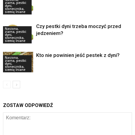
ziarna, pestki:
dyni,
słonecznika,
siemię lniane
Czy pestki dyni trzeba moczyć przed
Nasiona,
ziarna, pestki:
jedzeniem?
dyni,
słonecznika,
siemię lniane
Kto nie powinien jeść pestek z dyni?
Nasiona,
ziarna, pestki:
dyni,
słonecznika,
siemię lniane
ZOSTAW ODPOWIEDŹ