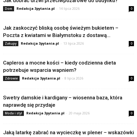
Jak dobrać drzwi przeciwpożarowe do budynku?
Redakcja 3pytania.pl
-
14 lipca 2026
Dom
0
Jak zaskoczyć bliską osobę świeżym bukietem –
Poczta z kwiatami w Białymstoku z dostawą...
Redakcja 3pytania.pl
-
13 lipca 2026
Zakupy
0
Capleros a mocne kości – kiedy codzienna dieta
potrzebuje wsparcia wapniem?
Redakcja 3pytania.pl
-
8 lipca 2026
Zdrowie
0
Swetry damskie i kardigany – wiosenna baza, która
naprawdę się przydaje
Redakcja 3pytania.pl
-
20 maja 2026
Moda i styl
0
Jaką latarkę zabrać na wycieczkę w plener – wskazówki