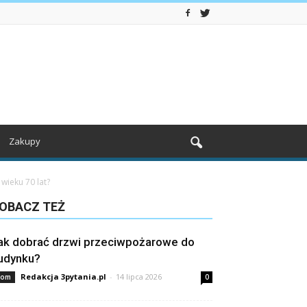
Zakupy
wieku 70 lat?
OBACZ TEŻ
ak dobrać drzwi przeciwpożarowe do
udynku?
Redakcja 3pytania.pl
-
14 lipca 2026
om
0