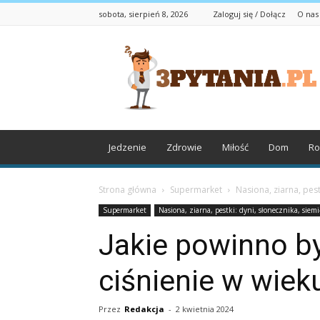
sobota, sierpień 8, 2026
Zaloguj się / Dołącz
O nas
3pytania.pl
Jedzenie
Zdrowie
Miłość
Dom
Ro
Strona główna
Supermarket
Nasiona, ziarna, pest
Supermarket
Nasiona, ziarna, pestki: dyni, słonecznika, siem
Jakie powinno b
ciśnienie w wieku
Przez
Redakcja
-
2 kwietnia 2024