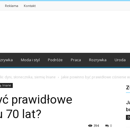
Reklama
Kontakt
zrywka
Moda i styl
Podróże
Praca
Rozrywka
Uroda
ki: dyni, słonecznika, siemię lniane
Jakie powinno być prawidłowe ciśnienie w 
ię lniane
Z
yć prawidłowe
J
b
 70 lat?
D
394
0