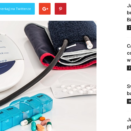
J
ierkaj) na Twitterze
b
B
Z
C
c
w
Z
S
b
M
J
p