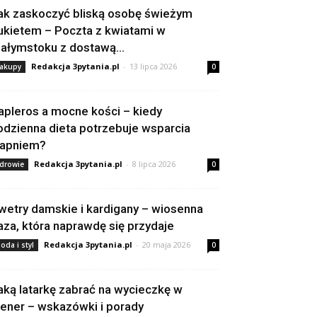
ak zaskoczyć bliską osobę świeżym
ukietem – Poczta z kwiatami w
iałymstoku z dostawą...
Redakcja 3pytania.pl
-
13 lipca 2026
akupy
0
apleros a mocne kości – kiedy
odzienna dieta potrzebuje wsparcia
apniem?
Redakcja 3pytania.pl
-
8 lipca 2026
drowie
0
wetry damskie i kardigany – wiosenna
aza, która naprawdę się przydaje
Redakcja 3pytania.pl
-
20 maja 2026
oda i styl
0
aką latarkę zabrać na wycieczkę w
lener – wskazówki i porady