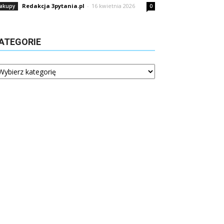
Redakcja 3pytania.pl
-
16 kwietnia 2026
akupy
0
ATEGORIE
tegorie