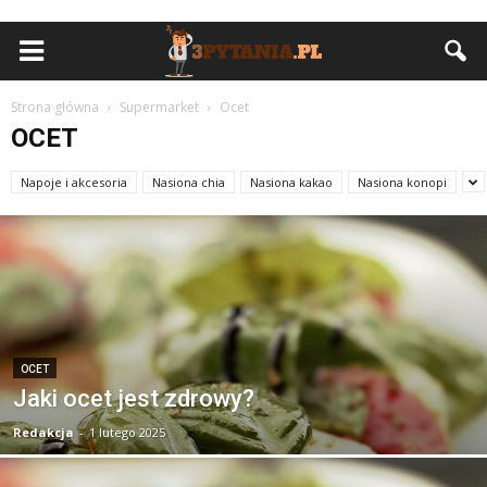
Strona główna
Supermarket
Ocet
OCET
Napoje i akcesoria
Nasiona chia
Nasiona kakao
Nasiona konopi
OCET
Jaki ocet jest zdrowy?
Redakcja
-
1 lutego 2025