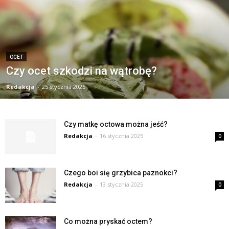
OCET
Czy ocet szkodzi na wątrobę?
Redakcja
-
25 stycznia 2025
Czy matkę octowa można jeść?
Redakcja
-
16 stycznia 2025
0
Czego boi się grzybica paznokci?
Redakcja
-
13 stycznia 2025
0
Co można pryskać octem?