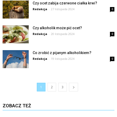
Czy ocet zabija czerwone ciałka krwi?
Redakcja
-
27 listopada 2024
0
Czy alkoholik może pić ocet?
Redakcja
-
20 listopada 2024
0
Co zrobić z pijanym alkoholikiem?
Redakcja
-
19 listopada 2024
0
1
2
3
ZOBACZ TEŻ