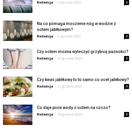
Redakcja
-
5 stycznia 2025
0
Na co pomaga moczenie nóg w wodzie z
octem jabłkowym?
Redakcja
-
2 stycznia 2025
0
Czy octem można wyleczyć grzybicę paznokci?
Redakcja
-
23 grudnia 2024
0
Czy kwas jabłkowy to to samo co ocet jabłkowy?
Redakcja
-
21 grudnia 2024
0
Co daje picie wody z octem na czczo?
Redakcja
-
19 grudnia 2024
0