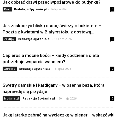
Jak dobrać drzwi przeciwpożarowe do budynku?
Redakcja 3pytania.pl
-
14 lipca 2026
Dom
0
Jak zaskoczyć bliską osobę świeżym bukietem –
Poczta z kwiatami w Białymstoku z dostawą...
Redakcja 3pytania.pl
-
13 lipca 2026
Zakupy
0
Capleros a mocne kości – kiedy codzienna dieta
potrzebuje wsparcia wapniem?
Redakcja 3pytania.pl
-
8 lipca 2026
Zdrowie
0
Swetry damskie i kardigany – wiosenna baza, która
naprawdę się przydaje
Redakcja 3pytania.pl
-
20 maja 2026
Moda i styl
0
Jaką latarkę zabrać na wycieczkę w plener – wskazówki