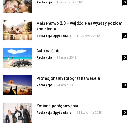
Redakcja
-
16 czerwca 2018
0
Małżeństwo 2.0 – wejdźcie na wyższy poziom
spełnienia
Redakcja 3pytania.pl
-
1 czerwca 2018
0
Auto na ślub
Redakcja
-
25 maja 2018
0
Profesjonalny fotograf na wesele
Redakcja
-
24 maja 2018
0
Zmiana postępowania
Redakcja 3pytania.pl
-
21 kwietnia 2018
0