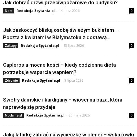
Jak dobrać drzwi przeciwpożarowe do budynku?
Redakcja 3pytania.pl
-
14 lipca 2026
Dom
0
Jak zaskoczyć bliską osobę świeżym bukietem –
Poczta z kwiatami w Białymstoku z dostawą...
Redakcja 3pytania.pl
-
13 lipca 2026
Zakupy
0
Capleros a mocne kości – kiedy codzienna dieta
potrzebuje wsparcia wapniem?
Redakcja 3pytania.pl
-
8 lipca 2026
Zdrowie
0
Swetry damskie i kardigany – wiosenna baza, która
naprawdę się przydaje
Redakcja 3pytania.pl
-
20 maja 2026
Moda i styl
0
Jaką latarkę zabrać na wycieczkę w plener – wskazówki