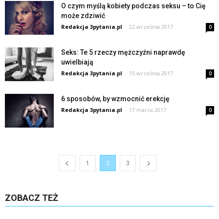
O czym myślą kobiety podczas seksu – to Cię
może zdziwić
Redakcja 3pytania.pl
-
22 września 2017
0
Seks: Te 5 rzeczy mężczyźni naprawdę
uwielbiają
Redakcja 3pytania.pl
-
15 września 2017
0
6 sposobów, by wzmocnić erekcję
Redakcja 3pytania.pl
-
17 marca 2017
0
1
2
3
ZOBACZ TEŻ