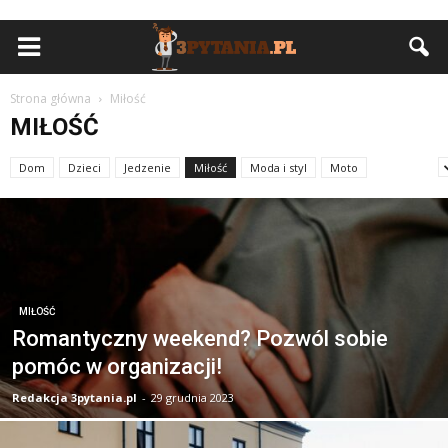
Strona główna
Miłość
MIŁOŚĆ
Dom
Dzieci
Jedzenie
Miłość
Moda i styl
Moto
Podróże
MIŁOŚĆ
Romantyczny weekend? Pozwól sobie
pomóc w organizacji!
Redakcja 3pytania.pl
-
29 grudnia 2023