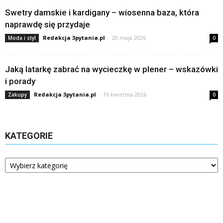
Swetry damskie i kardigany – wiosenna baza, która
naprawdę się przydaje
Redakcja 3pytania.pl
-
20 maja 2026
Moda i styl
0
Jaką latarkę zabrać na wycieczkę w plener – wskazówki
i porady
Redakcja 3pytania.pl
-
16 kwietnia 2026
Zakupy
0
KATEGORIE
Kategorie