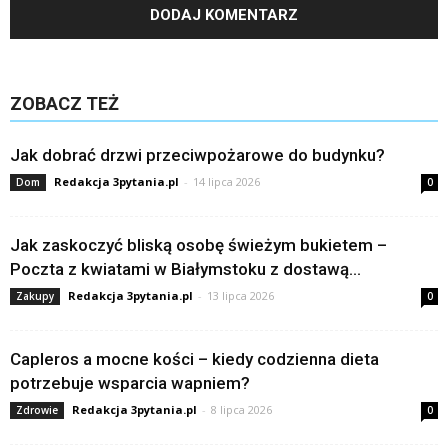
ZOBACZ TEŻ
Jak dobrać drzwi przeciwpożarowe do budynku?
Redakcja 3pytania.pl
-
14 lipca 2026
Dom
0
Jak zaskoczyć bliską osobę świeżym bukietem –
Poczta z kwiatami w Białymstoku z dostawą...
Redakcja 3pytania.pl
-
13 lipca 2026
Zakupy
0
Capleros a mocne kości – kiedy codzienna dieta
potrzebuje wsparcia wapniem?
Redakcja 3pytania.pl
-
8 lipca 2026
Zdrowie
0