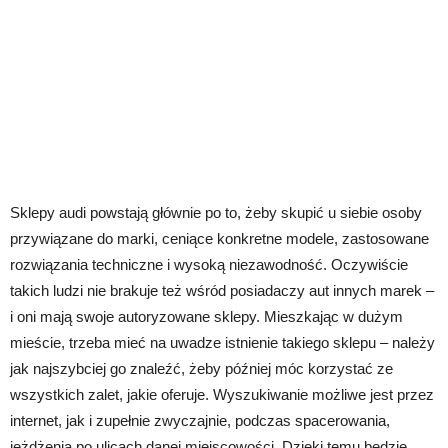
Sklepy audi powstają głównie po to, żeby skupić u siebie osoby
przywiązane do marki, ceniące konkretne modele, zastosowane
rozwiązania techniczne i wysoką niezawodność. Oczywiście
takich ludzi nie brakuje też wśród posiadaczy aut innych marek –
i oni mają swoje autoryzowane sklepy. Mieszkając w dużym
mieście, trzeba mieć na uwadze istnienie takiego sklepu – należy
jak najszybciej go znaleźć, żeby później móc korzystać ze
wszystkich zalet, jakie oferuje. Wyszukiwanie możliwe jest przez
internet, jak i zupełnie zwyczajnie, podczas spacerowania,
jeżdżenia po ulicach danej miejscowości. Dzięki temu będzie