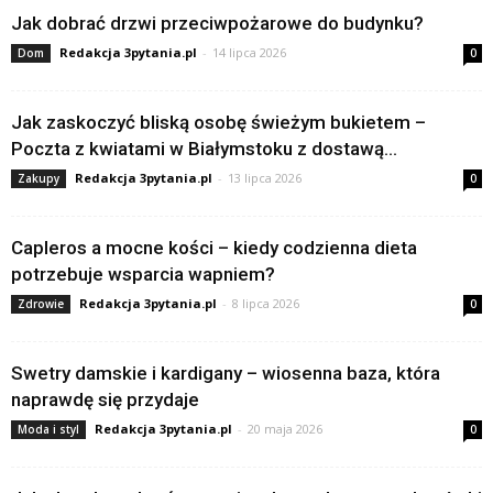
Jak dobrać drzwi przeciwpożarowe do budynku?
Redakcja 3pytania.pl
-
14 lipca 2026
Dom
0
Jak zaskoczyć bliską osobę świeżym bukietem –
Poczta z kwiatami w Białymstoku z dostawą...
Redakcja 3pytania.pl
-
13 lipca 2026
Zakupy
0
Capleros a mocne kości – kiedy codzienna dieta
potrzebuje wsparcia wapniem?
Redakcja 3pytania.pl
-
8 lipca 2026
Zdrowie
0
Swetry damskie i kardigany – wiosenna baza, która
naprawdę się przydaje
Redakcja 3pytania.pl
-
20 maja 2026
Moda i styl
0