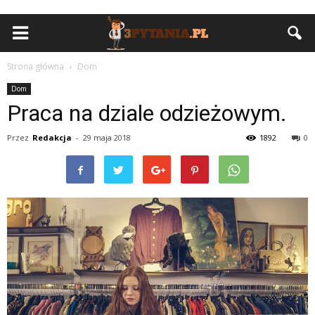
Strona główna
Dom
Dom
Praca na dziale odzieżowym.
Przez
Redakcja
-
29 maja 2018
1892
0