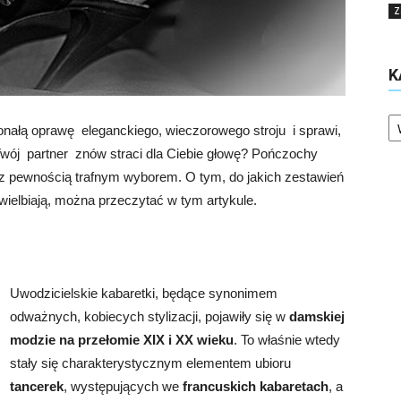
Z
K
Ka
nałą oprawę eleganckiego, wieczorowego stroju i sprawi,
Twój partner znów straci dla Ciebie głowę? Pończochy
z pewnością trafnym wyborem. O tym, do jakich zestawień
uwielbiają, można przeczytać w tym artykule.
Uwodzicielskie kabaretki, będące synonimem
odważnych, kobiecych stylizacji, pojawiły się w
damskiej
modzie na przełomie XIX i XX wieku
. To właśnie wtedy
stały się charakterystycznym elementem ubioru
tancerek
, występujących we
francuskich kabaretach
, a