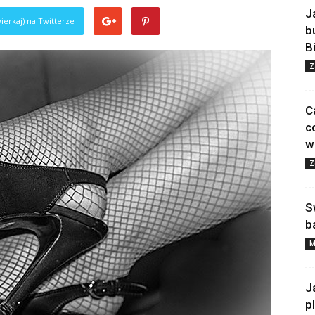
J
ierkaj) na Twitterze
b
B
Z
C
c
w
Z
S
b
M
J
p