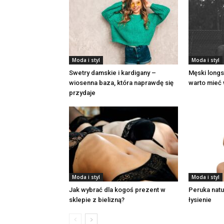
Moda i styl
Moda i styl
Swetry damskie i kardigany –
Męski longs
wiosenna baza, która naprawdę się
warto mieć 
przydaje
Moda i styl
Moda i styl
Jak wybrać dla kogoś prezent w
Peruka nat
sklepie z bielizną?
łysienie