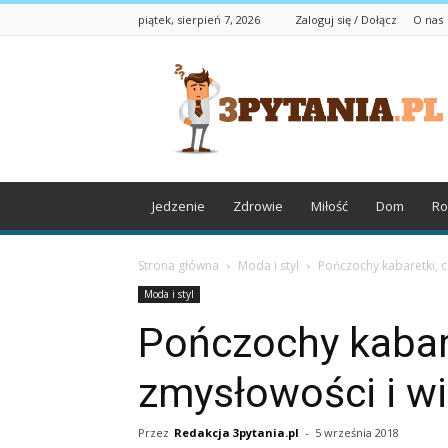
piątek, sierpień 7, 2026
Zaloguj się / Dołącz
O nas
3pytania.pl
Jedzenie
Zdrowie
Miłość
Dom
Ro
Strona główna
Moda i styl
Pończochy kabaretki, c
Moda i styl
Pończochy kabare
zmysłowości i w
Przez
Redakcja 3pytania.pl
-
5 września 2018