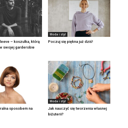
Moda i styl
leeve – koszulka, którą
Poczuj się piękna już dziś!
w swojej garderobie
Moda i styl
uralna sposobem na
Jak nauczyć się tworzenia własnej
biżuterii?