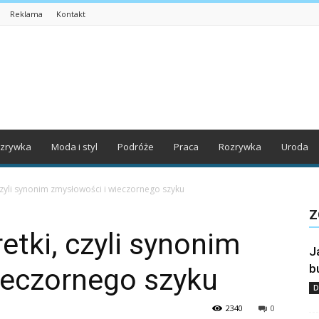
Reklama
Kontakt
zrywka
Moda i styl
Podróże
Praca
Rozrywka
Uroda
zyli synonim zmysłowości i wieczornego szyku
Z
tki, czyli synonim
J
b
ieczornego szyku
D
2340
0