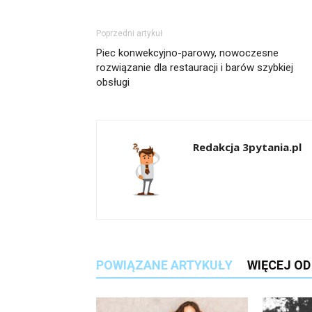
Poprzedni artykuł
Piec konwekcyjno-parowy, nowoczesne
rozwiązanie dla restauracji i barów szybkiej
obsługi
Redakcja 3pytania.pl
POWIĄZANE ARTYKUŁY
WIĘCEJ O