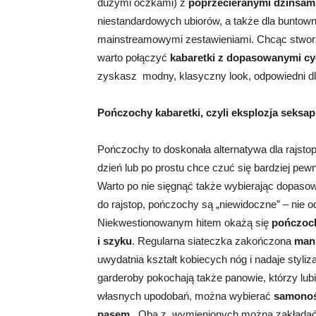
dużymi oczkami) z
poprzecieranymi dżinsam
niestandardowych ubiorów, a także dla buntown
mainstreamowymi zestawieniami. Chcąc stworzy
warto połączyć
kabaretki z dopasowanymi cy
zyskasz modny, klasyczny look, odpowiedni d
Pończochy kabaretki, czyli eksplozja seksap
Pończochy to doskonała alternatywa dla rajstop,
dzień lub po prostu chce czuć się bardziej pewn
Warto po nie sięgnąć także wybierając dopaso
do rajstop, pończochy są „niewidoczne” – nie o
Niekwestionowanym hitem okażą się
pończoch
i szyku
. Regularna siateczka zakończona
mans
uwydatnia kształt kobiecych nóg i nadaje styliz
garderoby pokochają także panowie, którzy lu
własnych upodobań, można wybierać
samonoś
pasem
. Oba z wymienionych można zakładać do 