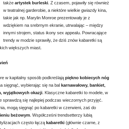
także
artystek burleski
. Z czasem, pojawiły się również
w teatralnej garderobie, a niektóre wielkie gwiazdy kina,
takie jak np. Marylin Monroe prezentowały je z
wdziękiem na srebrnym ekranie, utrwalając – między
innymi strojem, status ikony sex appealu. Powracające
trendy w modzie sprawiły, że dziś znów kabaretki są
kich większych miast.
wień
óre w kapitalny sposób podkreślają
piękno kobiecych nóg
a sięgnąć, wybierając się na bal
karnawałowy, bankiet,
h, wyjątkowych okazji
. Klasyczne kabaretki to modele, w
ie sprawdzą się najlepiej podczas wieczornych przyjęć.
nia, mogą sięgnąć po kabaretki w czerwieni, zaś do
cieniu beżowym
. Współcześni trendsetterzy lubią
ylizacjach często łączą
kabaretki
(głównie czarne, z