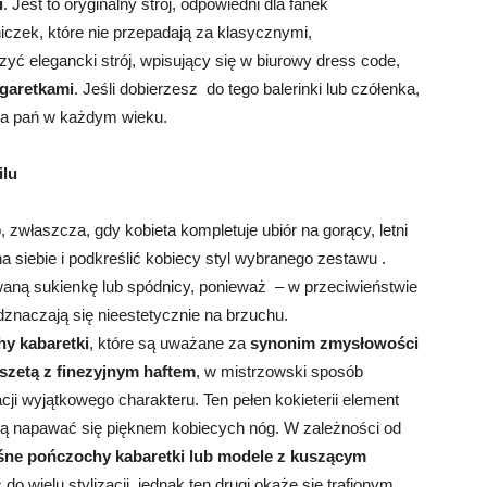
i
. Jest to oryginalny strój, odpowiedni dla fanek
iczek, które nie przepadają za klasycznymi,
ć elegancki strój, wpisujący się w biurowy dress code,
garetkami
. Jeśli dobierzesz do tego balerinki lub czółenka,
la pań w każdym wieku.
ilu
 zwłaszcza, gdy kobieta kompletuje ubiór na gorący, letni
a siebie i podkreślić kobiecy styl wybranego zestawu .
waną sukienkę lub spódnicy, ponieważ – w przeciwieństwie
dznaczają się nieestetycznie na brzuchu.
y kabaretki
, które są uważane za
synonim zmysłowości
zetą z finezyjnym haftem
, w mistrzowski sposób
acji wyjątkowego charakteru. Ten pełen kokieterii element
bią napawać się pięknem kobiecych nóg. W zależności od
ne pończochy kabaretki lub modele z kuszącym
wielu stylizacji, jednak ten drugi okaże się trafionym