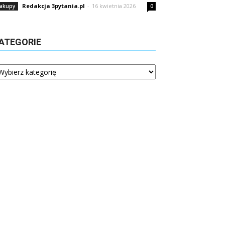
Redakcja 3pytania.pl
-
16 kwietnia 2026
akupy
0
ATEGORIE
tegorie