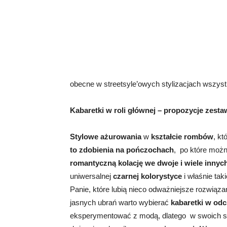
obecne w streetsyle’owych stylizacjach wszyst
Kabaretki w roli głównej – propozycje zesta
Stylowe ażurowania
w
kształcie rombów
, kt
to zdobienia na pończochach
, po które możn
romantyczną kolację we dwoje i wiele innyc
uniwersalnej
czarnej kolorystyce
i właśnie tak
Panie, które lubią nieco odważniejsze rozwiąza
jasnych ubrań warto wybierać
kabaretki w od
eksperymentować z modą, dlatego w swoich st