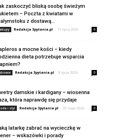
ak zaskoczyć bliską osobę świeżym
ukietem – Poczta z kwiatami w
iałymstoku z dostawą...
Redakcja 3pytania.pl
-
13 lipca 2026
akupy
0
apleros a mocne kości – kiedy
odzienna dieta potrzebuje wsparcia
apniem?
Redakcja 3pytania.pl
-
8 lipca 2026
drowie
0
wetry damskie i kardigany – wiosenna
aza, która naprawdę się przydaje
Redakcja 3pytania.pl
-
20 maja 2026
oda i styl
0
aką latarkę zabrać na wycieczkę w
lener – wskazówki i porady