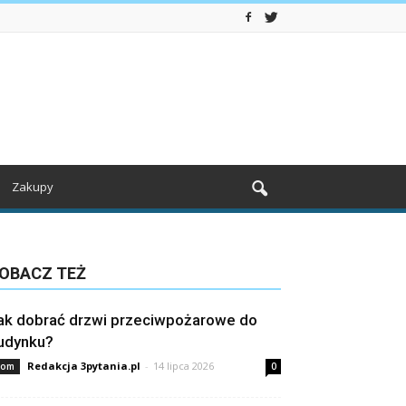
Zakupy
OBACZ TEŻ
ak dobrać drzwi przeciwpożarowe do
udynku?
Redakcja 3pytania.pl
-
14 lipca 2026
om
0