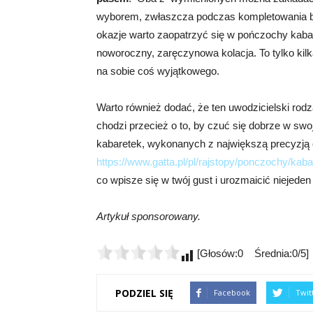
wyborem, zwłaszcza podczas kompletowania bi
okazje warto zaopatrzyć się w pończochy kabare
noworoczny, zaręczynowa kolacja. To tylko kil
na sobie coś wyjątkowego.
Warto również dodać, że ten uwodzicielski rod
chodzi przecież o to, by czuć się dobrze w sw
kabaretek, wykonanych z największą precyzją o
https://www.gatta.pl/pl/rajstopy/ponczochy/kabar
co wpisze się w twój gust i urozmaicić niejeden 
Artykuł sponsorowany.
[Głosów:0 Średnia:0/5]
PODZIEL SIĘ
Facebook
Twit