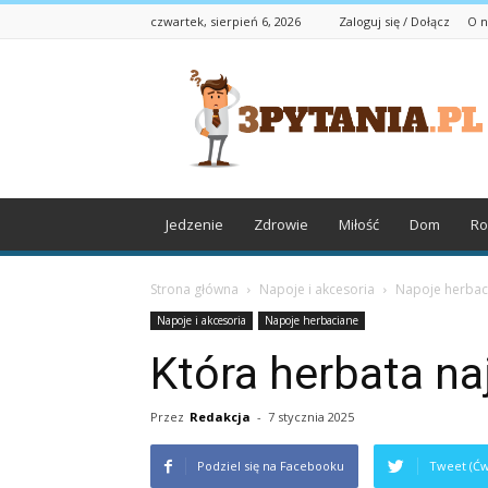
czwartek, sierpień 6, 2026
Zaloguj się / Dołącz
O n
3pytania.pl
Jedzenie
Zdrowie
Miłość
Dom
Ro
Strona główna
Napoje i akcesoria
Napoje herbac
Napoje i akcesoria
Napoje herbaciane
Która herbata na
Przez
Redakcja
-
7 stycznia 2025
Podziel się na Facebooku
Tweet (Ćw