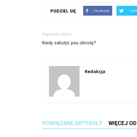
PODZIEL SIĘ
Facebook
Twit
Poprzedni artykuł
Kiedy założyć psu obrożę?
Redakcja
POWIĄZANE ARTYKUŁY
WIĘCEJ O