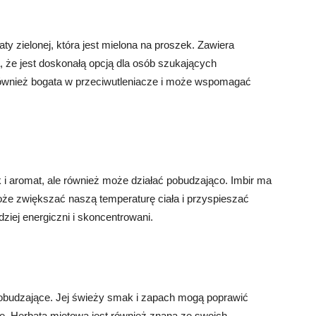
y zielonej, która jest mielona na proszek. Zawiera
, że jest doskonałą opcją dla osób szukających
również bogata w przeciwutleniacze i może wspomagać
i aromat, ale również może działać pobudzająco. Imbir ma
że zwiększać naszą temperaturę ciała i przyspieszać
iej energiczni i skoncentrowani.
pobudzające. Jej świeży smak i zapach mogą poprawić
. Herbata miętowa jest również znana ze swoich