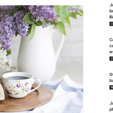
J
b
B
Z
C
c
w
Z
S
b
M
J
p