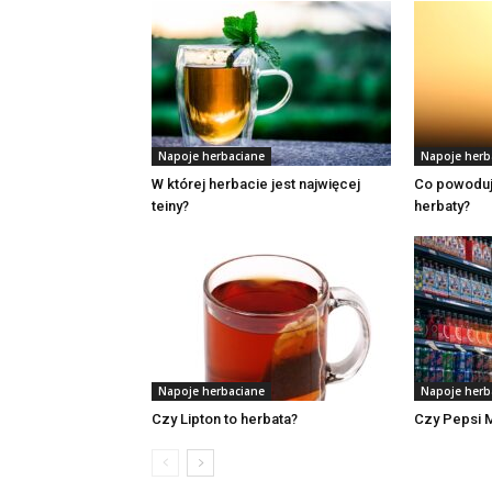
Napoje herbaciane
Napoje herb
W której herbacie jest najwięcej
Co powoduj
teiny?
herbaty?
Napoje herbaciane
Napoje herb
Czy Lipton to herbata?
Czy Pepsi 