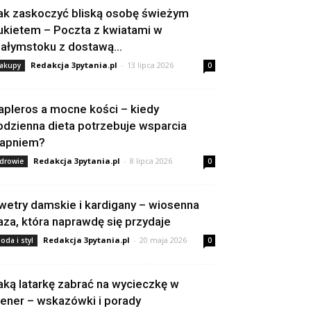
ak zaskoczyć bliską osobę świeżym
ukietem – Poczta z kwiatami w
iałymstoku z dostawą...
Redakcja 3pytania.pl
-
13 lipca 2026
akupy
0
apleros a mocne kości – kiedy
odzienna dieta potrzebuje wsparcia
apniem?
Redakcja 3pytania.pl
-
8 lipca 2026
drowie
0
wetry damskie i kardigany – wiosenna
aza, która naprawdę się przydaje
Redakcja 3pytania.pl
-
20 maja 2026
oda i styl
0
aką latarkę zabrać na wycieczkę w
lener – wskazówki i porady