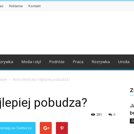
as
Reklama
Kontakt
zrywka
Moda i styl
Podróże
Praca
Rozrywka
Uroda
iane
Która herbata najlepiej pobudza?
Z
jlepiej pobudza?
J
b
291
0
D
ierkaj) na Twitterze