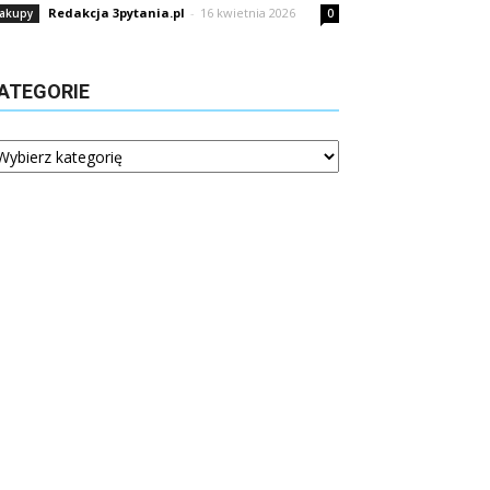
Redakcja 3pytania.pl
-
16 kwietnia 2026
akupy
0
ATEGORIE
tegorie