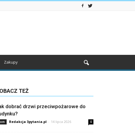
Zakupy
OBACZ TEŻ
ak dobrać drzwi przeciwpożarowe do
udynku?
Redakcja 3pytania.pl
-
14 lipca 2026
om
0