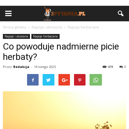
Strona główna
Napoje i akcesoria
Napoje herbaciane
Napoje i akcesoria
Napoje herbaciane
Co powoduje nadmierne picie
herbaty?
Przez
Redakcja
-
14 lutego 2025
419
0