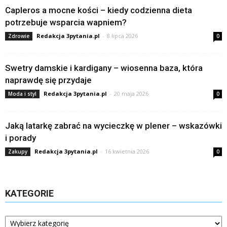
Capleros a mocne kości – kiedy codzienna dieta
potrzebuje wsparcia wapniem?
Redakcja 3pytania.pl
-
8 lipca 2026
Zdrowie
0
Swetry damskie i kardigany – wiosenna baza, która
naprawdę się przydaje
Redakcja 3pytania.pl
-
20 maja 2026
Moda i styl
0
Jaką latarkę zabrać na wycieczkę w plener – wskazówki
i porady
Redakcja 3pytania.pl
-
16 kwietnia 2026
Zakupy
0
KATEGORIE
Kategorie