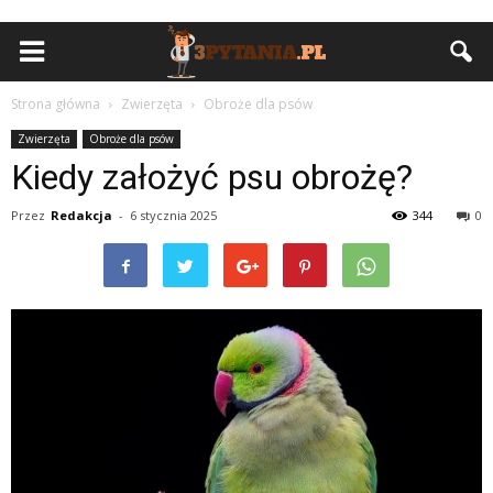
Strona główna
Zwierzęta
Obroże dla psów
Zwierzęta
Obroże dla psów
Kiedy założyć psu obrożę?
Przez
Redakcja
-
6 stycznia 2025
344
0