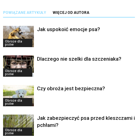
POWIĄZANE ARTYKUŁY
WIĘCEJ OD AUTORA
Jak uspokoić emocje psa?
Obroże dla
psów
Dlaczego nie szelki dla szczeniaka?
Obroże dla
psów
Czy obroża jest bezpieczna?
Obroże dla
psów
Jak zabezpieczyć psa przed kleszczami i
pchłami?
Obroże dla
psów