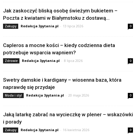
Jak zaskoczyć bliską osobę świeżym bukietem –
Poczta z kwiatami w Białymstoku z dostawą...
Redakcja 3pytania.pl
-
13 lipca 2026
Zakupy
0
Capleros a mocne kości – kiedy codzienna dieta
potrzebuje wsparcia wapniem?
Redakcja 3pytania.pl
-
8 lipca 2026
Zdrowie
0
Swetry damskie i kardigany – wiosenna baza, która
naprawdę się przydaje
Redakcja 3pytania.pl
-
20 maja 2026
Moda i styl
0
Jaką latarkę zabrać na wycieczkę w plener – wskazówki
i porady
Redakcja 3pytania.pl
-
16 kwietnia 2026
Zakupy
0