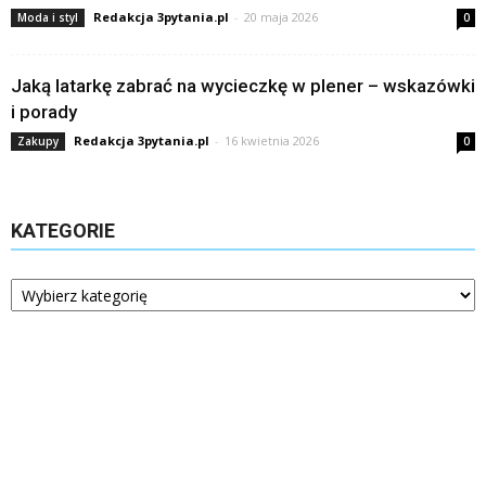
Redakcja 3pytania.pl
-
20 maja 2026
Moda i styl
0
Jaką latarkę zabrać na wycieczkę w plener – wskazówki
i porady
Redakcja 3pytania.pl
-
16 kwietnia 2026
Zakupy
0
KATEGORIE
Kategorie