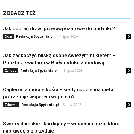
ZOBACZ TEŻ
Jak dobrać drzwi przeciwpożarowe do budynku?
Redakcja 3pytania.pl
-
14 lipca 2026
Dom
0
Jak zaskoczyć bliską osobę świeżym bukietem –
Poczta z kwiatami w Białymstoku z dostawą...
Redakcja 3pytania.pl
-
13 lipca 2026
Zakupy
0
Capleros a mocne kości – kiedy codzienna dieta
potrzebuje wsparcia wapniem?
Redakcja 3pytania.pl
-
8 lipca 2026
Zdrowie
0
Swetry damskie i kardigany – wiosenna baza, która
naprawdę się przydaje