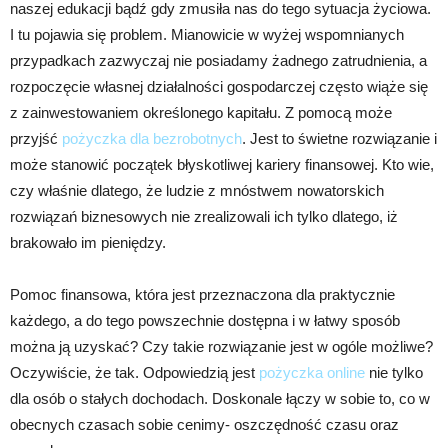
naszej edukacji bądź gdy zmusiła nas do tego sytuacja życiowa.
I tu pojawia się problem. Mianowicie w wyżej wspomnianych
przypadkach zazwyczaj nie posiadamy żadnego zatrudnienia, a
rozpoczęcie własnej działalności gospodarczej często wiąże się
z zainwestowaniem określonego kapitału. Z pomocą może
przyjść
pożyczka dla bezrobotnych
. Jest to świetne rozwiązanie i
może stanowić początek błyskotliwej kariery finansowej. Kto wie,
czy właśnie dlatego, że ludzie z mnóstwem nowatorskich
rozwiązań biznesowych nie zrealizowali ich tylko dlatego, iż
brakowało im pieniędzy.
Pomoc finansowa, która jest przeznaczona dla praktycznie
każdego, a do tego powszechnie dostępna i w łatwy sposób
można ją uzyskać? Czy takie rozwiązanie jest w ogóle możliwe?
Oczywiście, że tak. Odpowiedzią jest
pożyczka online
nie tylko
dla osób o stałych dochodach. Doskonale łączy w sobie to, co w
obecnych czasach sobie cenimy- oszczędność czasu oraz