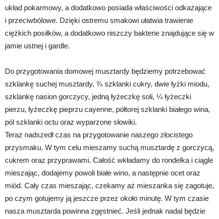
układ pokarmowy, a dodatkowo posiada właściwości odkażające
i przeciwbólowe. Dzięki ostremu smakowi ułatwia trawienie
ciężkich posiłków, a dodatkowo niszczy bakterie znajdujące się w
jamie ustnej i gardle.
Do przygotowania domowej musztardy będziemy potrzebować
szklankę suchej musztardy, ¾ szklanki cukry, dwie łyżki miodu,
szklankę nasion gorczycy, jedną łyżeczkę soli, ¼ łyżeczki
pierzu, łyżeczkę pieprzu cayenne, półtorej szklanki białego wina,
pól szklanki octu oraz wyparzone słowiki.
Teraz nadszedł czas na przygotowanie naszego złocistego
przysmaku. W tym celu mieszamy suchą musztardę z gorczycą,
cukrem oraz przyprawami. Całość wkładamy do rondelka i ciągle
mieszając, dodajemy powoli białe wino, a następnie ocet oraz
miód. Cały czas mieszając, czekamy aż mieszanka się zagotuje,
po czym gotujemy ją jeszcze przez około minutę. W tym czasie
nasza musztarda powinna zgęstnieć. Jeśli jednak nadal będzie