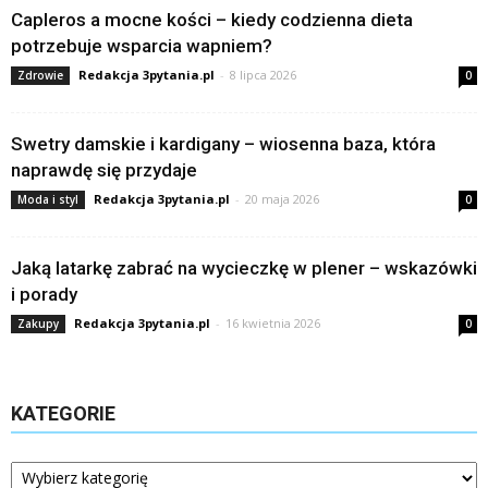
Capleros a mocne kości – kiedy codzienna dieta
potrzebuje wsparcia wapniem?
Redakcja 3pytania.pl
-
8 lipca 2026
Zdrowie
0
Swetry damskie i kardigany – wiosenna baza, która
naprawdę się przydaje
Redakcja 3pytania.pl
-
20 maja 2026
Moda i styl
0
Jaką latarkę zabrać na wycieczkę w plener – wskazówki
i porady
Redakcja 3pytania.pl
-
16 kwietnia 2026
Zakupy
0
KATEGORIE
Kategorie