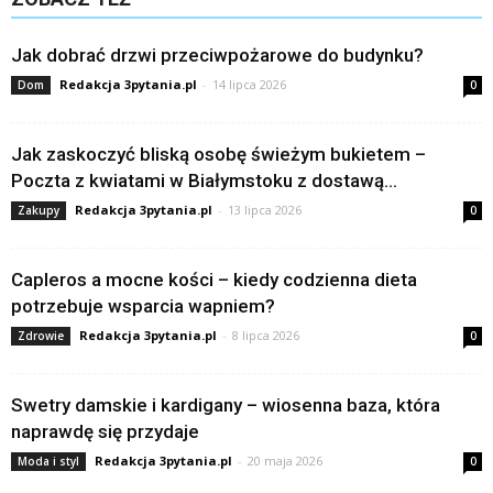
Jak dobrać drzwi przeciwpożarowe do budynku?
Redakcja 3pytania.pl
-
14 lipca 2026
Dom
0
Jak zaskoczyć bliską osobę świeżym bukietem –
Poczta z kwiatami w Białymstoku z dostawą...
Redakcja 3pytania.pl
-
13 lipca 2026
Zakupy
0
Capleros a mocne kości – kiedy codzienna dieta
potrzebuje wsparcia wapniem?
Redakcja 3pytania.pl
-
8 lipca 2026
Zdrowie
0
Swetry damskie i kardigany – wiosenna baza, która
naprawdę się przydaje
Redakcja 3pytania.pl
-
20 maja 2026
Moda i styl
0