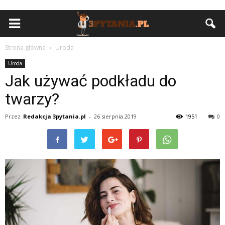
Strona główna
Uroda
Uroda
Jak używać podkładu do
twarzy?
Przez
Redakcja 3pytania.pl
-
26 sierpnia 2019
1951
0