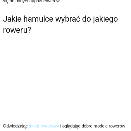
się do danych typów rowerów.
Jakie hamulce wybrać do jakiego
roweru?
Odwiedzając
sklep rowerowy
i oglądając dobre modele rowerów