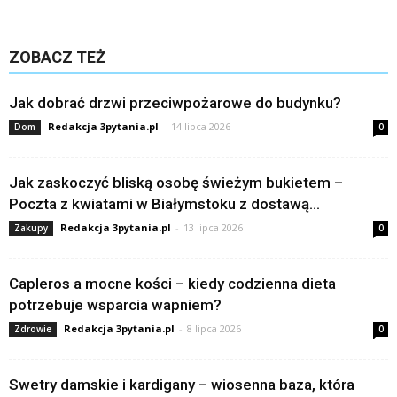
ZOBACZ TEŻ
Jak dobrać drzwi przeciwpożarowe do budynku?
Redakcja 3pytania.pl
-
14 lipca 2026
Dom
0
Jak zaskoczyć bliską osobę świeżym bukietem –
Poczta z kwiatami w Białymstoku z dostawą...
Redakcja 3pytania.pl
-
13 lipca 2026
Zakupy
0
Capleros a mocne kości – kiedy codzienna dieta
potrzebuje wsparcia wapniem?
Redakcja 3pytania.pl
-
8 lipca 2026
Zdrowie
0
Swetry damskie i kardigany – wiosenna baza, która