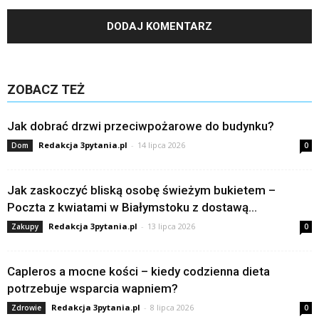
ZOBACZ TEŻ
Jak dobrać drzwi przeciwpożarowe do budynku?
Redakcja 3pytania.pl
-
14 lipca 2026
Dom
0
Jak zaskoczyć bliską osobę świeżym bukietem –
Poczta z kwiatami w Białymstoku z dostawą...
Redakcja 3pytania.pl
-
13 lipca 2026
Zakupy
0
Capleros a mocne kości – kiedy codzienna dieta
potrzebuje wsparcia wapniem?
Redakcja 3pytania.pl
-
8 lipca 2026
Zdrowie
0