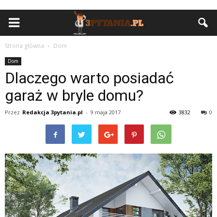
Strona główna
Dom
Dom
Dlaczego warto posiadać
garaż w bryle domu?
Przez
Redakcja 3pytania.pl
-
9 maja 2017
3832
0