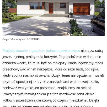
Projekt domu Irysek 2 BSE1043
Projekty domów z garażem jednostanowiskowym
niosą za sobą
jeszcze jedną, praktyczną korzyść. Jego położenie w domu nie
oznacza wcale, że musi być on mniejszy. Nadal będziemy mogli
przechowywać w nim narzędzia, które od razu będą pod ręką,
kiedy spotka nas jakaś awaria. Dzięki temu nie będziemy musieli
trzymać specjalnej skrzynki z narzędziami w domowej szafie,
ponieważ wszystko, co potrzebne, znajdziemy za ścianą.
Praktycznym rozwiązaniem jest też możliwość oddzielenia
kotłowni przestrzenią garażową od części mieszkalnej. Dzięki
temu nie będziemy musieli obawiać się już pyłów, które są