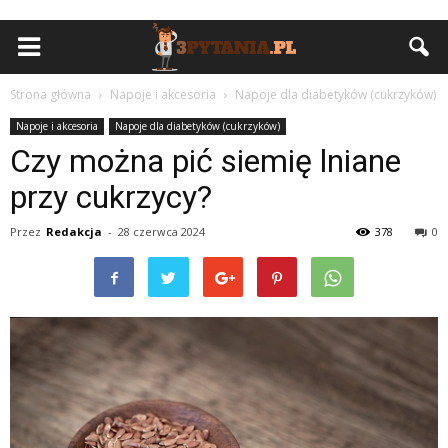
Strona główna
Napoje i akcesoria
Napoje dla diabetyków (cukrzyków)
Napoje i akcesoria
Napoje dla diabetyków (cukrzyków)
Czy można pić siemię lniane
przy cukrzycy?
Przez
Redakcja
-
28 czerwca 2024
378
0