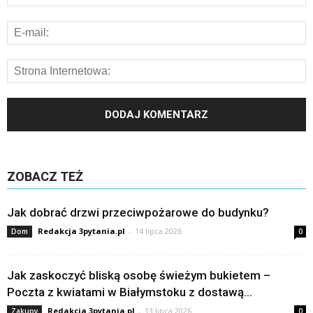
ZOBACZ TEŻ
Jak dobrać drzwi przeciwpożarowe do budynku?
Redakcja 3pytania.pl
-
14 lipca 2026
Dom
0
Jak zaskoczyć bliską osobę świeżym bukietem –
Poczta z kwiatami w Białymstoku z dostawą...
Redakcja 3pytania.pl
-
13 lipca 2026
Zakupy
0