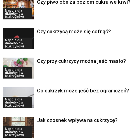
Czy piwo obniża poziom cukru we krwi?
Napoje dla
diabetyków
(cukrzyków)
Czy cukrzycą może się cofnąć?
Napoje dla
diabetyków
(cukrzyków)
Czy przy cukrzycy można jeść masło?
Napoje dla
diabetyków
(cukrzyków)
Co cukrzyk może jeść bez ograniczeń?
Napoje dla
diabetyków
(cukrzyków)
Jak czosnek wpływa na cukrzycę?
Napoje dla
diabetyków
(cukrzyków)