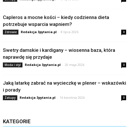
Capleros a mocne kości – kiedy codzienna dieta
potrzebuje wsparcia wapniem?
Redakcja 3pytania.pl
-
8 lipca 2026
Zdrowie
0
Swetry damskie i kardigany – wiosenna baza, która
naprawdę się przydaje
Redakcja 3pytania.pl
-
20 maja 2026
Moda i styl
0
Jaką latarkę zabrać na wycieczkę w plener – wskazówki
i porady
Redakcja 3pytania.pl
-
16 kwietnia 2026
Zakupy
0
KATEGORIE