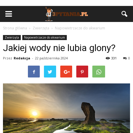
Strona główna
Zwierzęta
Napowietrzacze do akwarium
Zwierzęta
Napowietrzacze do akwarium
Jakiej wody nie lubia glony?
Przez
Redakcja
-
22 października 2024
331
0