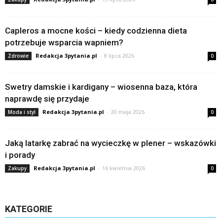
Capleros a mocne kości – kiedy codzienna dieta
potrzebuje wsparcia wapniem?
Redakcja 3pytania.pl
-
8 lipca 2026
Zdrowie
0
Swetry damskie i kardigany – wiosenna baza, która
naprawdę się przydaje
Redakcja 3pytania.pl
-
20 maja 2026
Moda i styl
0
Jaką latarkę zabrać na wycieczkę w plener – wskazówki
i porady
Redakcja 3pytania.pl
-
16 kwietnia 2026
Zakupy
0
KATEGORIE