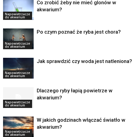
Co zrobić żeby nie mieć glonów w
akwarium?
Napowietrzacze
do akwarium
Po czym poznać że ryba jest chora?
Napowietrzacze
do akwarium
Jak sprawdzić czy woda jest natleniona?
Napowietrzacze
do akwarium
Dlaczego ryby łapią powietrze w
akwarium?
Napowietrzacze
do akwarium
W jakich godzinach włączać światło w
akwarium?
Napowietrzacze
do akwarium