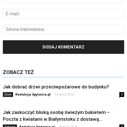
ZOBACZ TEŻ
Jak dobrać drzwi przeciwpożarowe do budynku?
Redakcja 3pytania.pl
-
14 lipca 2026
Dom
0
Jak zaskoczyć bliską osobę świeżym bukietem –
Poczta z kwiatami w Białymstoku z dostawą...
Redakcja 3pytania.pl
-
13 lipca 2026
Zakupy
0