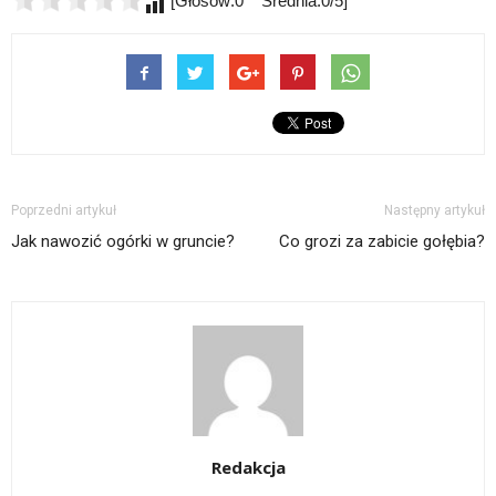
[Głosów:0 Średnia:0/5]
Poprzedni artykuł
Następny artykuł
Jak nawozić ogórki w gruncie?
Co grozi za zabicie gołębia?
Redakcja