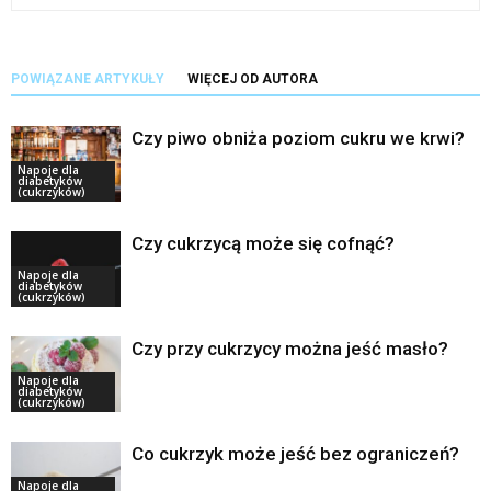
POWIĄZANE ARTYKUŁY
WIĘCEJ OD AUTORA
Czy piwo obniża poziom cukru we krwi?
Napoje dla
diabetyków
(cukrzyków)
Czy cukrzycą może się cofnąć?
Napoje dla
diabetyków
(cukrzyków)
Czy przy cukrzycy można jeść masło?
Napoje dla
diabetyków
(cukrzyków)
Co cukrzyk może jeść bez ograniczeń?
Napoje dla