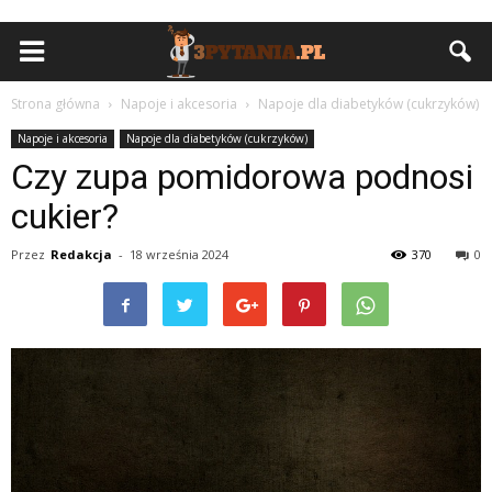
Strona główna
Napoje i akcesoria
Napoje dla diabetyków (cukrzyków)
Napoje i akcesoria
Napoje dla diabetyków (cukrzyków)
Czy zupa pomidorowa podnosi
cukier?
Przez
Redakcja
-
18 września 2024
370
0