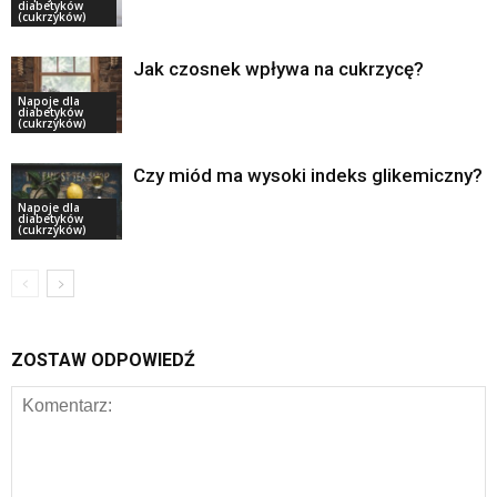
diabetyków
(cukrzyków)
Jak czosnek wpływa na cukrzycę?
Napoje dla
diabetyków
(cukrzyków)
Czy miód ma wysoki indeks glikemiczny?
Napoje dla
diabetyków
(cukrzyków)
ZOSTAW ODPOWIEDŹ