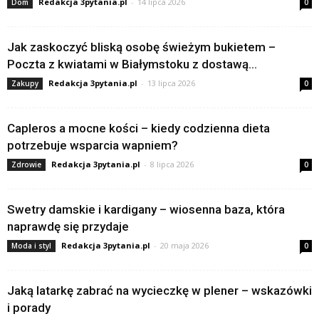
Redakcja 3pytania.pl
-
14 lipca 2026
Dom
0
Jak zaskoczyć bliską osobę świeżym bukietem –
Poczta z kwiatami w Białymstoku z dostawą...
Redakcja 3pytania.pl
-
13 lipca 2026
Zakupy
0
Capleros a mocne kości – kiedy codzienna dieta
potrzebuje wsparcia wapniem?
Redakcja 3pytania.pl
-
8 lipca 2026
Zdrowie
0
Swetry damskie i kardigany – wiosenna baza, która
naprawdę się przydaje
Redakcja 3pytania.pl
-
20 maja 2026
Moda i styl
0
Jaką latarkę zabrać na wycieczkę w plener – wskazówki
i porady