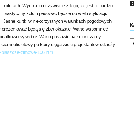
Z
kolorach. Wynika to oczywiście z tego, że jest to bardzo
praktyczny kolor i pasować będzie do wielu stylizacji.
Jasne kurtki w niekorzystnych warunkach pogodowych
K
e prezentować będą się zbyt okazale. Warto wspomnieć
dodatkowo sylwetkę. Warto postawić na kolor czarny,
Ka
ciemnofioletowy po który sięga wielu projektantów odzieży
-i-plaszcze-zimowe-196.html