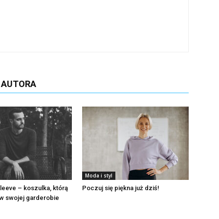
D AUTORA
Moda i styl
leeve – koszulka, którą
Poczuj się piękna już dziś!
w swojej garderobie