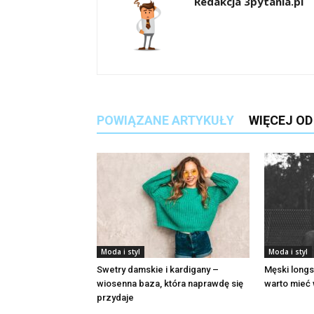
Redakcja 3pytania.pl
POWIĄZANE ARTYKUŁY
WIĘCEJ O
Moda i styl
Moda i styl
Swetry damskie i kardigany –
Męski longs
wiosenna baza, która naprawdę się
warto mieć 
przydaje