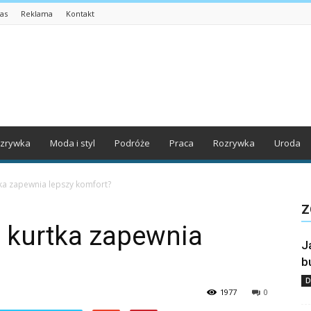
as
Reklama
Kontakt
zrywka
Moda i styl
Podróże
Praca
Rozrywka
Uroda
ka zapewnia lepszy komfort?
Z
 kurtka zapewnia
J
b
D
1977
0