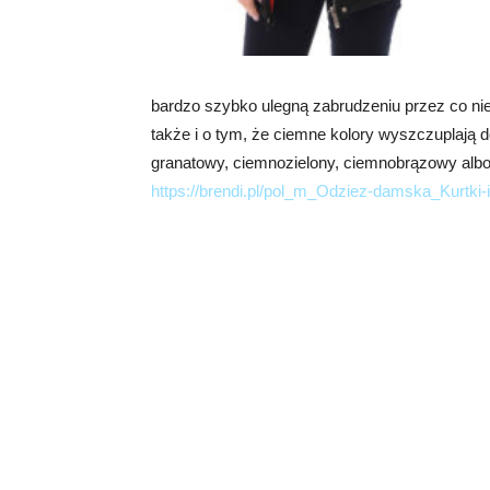
bardzo szybko ulegną zabrudzeniu przez co ni
także i o tym, że ciemne kolory wyszczuplają 
granatowy, ciemnozielony, ciemnobrązowy albo 
https://brendi.pl/pol_m_Odziez-damska_Kurtki