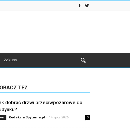
Zakupy
OBACZ TEŻ
ak dobrać drzwi przeciwpożarowe do
udynku?
Redakcja 3pytania.pl
-
14 lipca 2026
om
0