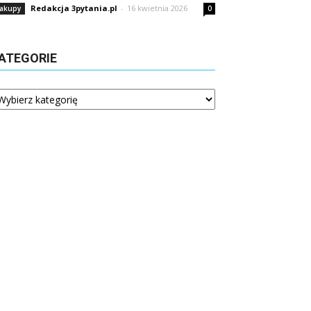
Redakcja 3pytania.pl
-
16 kwietnia 2026
akupy
0
ATEGORIE
tegorie