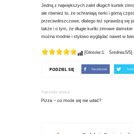
Jedną z największych zalet długich kurtek zimo
ale również to, że ochraniają nerki i górną czę
przeciwdeszczowe, dlatego też sprawdzą się 
także i o tym, że długie kurtki zimowe damskie
można modnie i stylowo wyglądać nawet w bar
[Głosów:1 Średnia:5/5]
PODZIEL SIĘ
Facebook
Twit
Poprzedni artykuł
Pizza – co może się nie udać?