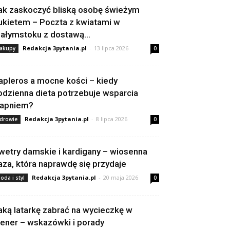
ak zaskoczyć bliską osobę świeżym
ukietem – Poczta z kwiatami w
iałymstoku z dostawą...
Redakcja 3pytania.pl
-
13 lipca 2026
akupy
0
apleros a mocne kości – kiedy
odzienna dieta potrzebuje wsparcia
apniem?
Redakcja 3pytania.pl
-
8 lipca 2026
drowie
0
wetry damskie i kardigany – wiosenna
aza, która naprawdę się przydaje
Redakcja 3pytania.pl
-
20 maja 2026
oda i styl
0
aką latarkę zabrać na wycieczkę w
lener – wskazówki i porady