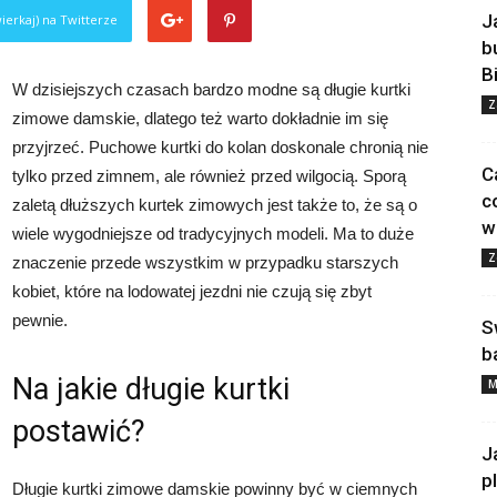
J
ierkaj) na Twitterze
b
B
W dzisiejszych czasach bardzo modne są długie kurtki
Z
zimowe damskie, dlatego też warto dokładnie im się
przyjrzeć. Puchowe kurtki do kolan doskonale chronią nie
C
tylko przed zimnem, ale również przed wilgocią. Sporą
c
zaletą dłuższych kurtek zimowych jest także to, że są o
w
wiele wygodniejsze od tradycyjnych modeli. Ma to duże
Z
znaczenie przede wszystkim w przypadku starszych
kobiet, które na lodowatej jezdni nie czują się zbyt
pewnie.
S
b
Na jakie długie kurtki
M
postawić?
J
p
Długie kurtki zimowe damskie powinny być w ciemnych