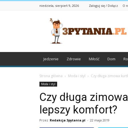
niedziela, sierpień 9, 2026
Zaloguj się / Dołącz
O n
3pytania.pl
Jedzenie
Zdrowie
Miłość
Dom
Ro
Strona główna
Moda i styl
Czy długa zimowa kurt
Moda i styl
Czy długa zimowa
lepszy komfort?
Przez
Redakcja 3pytania.pl
-
22 maja 2019