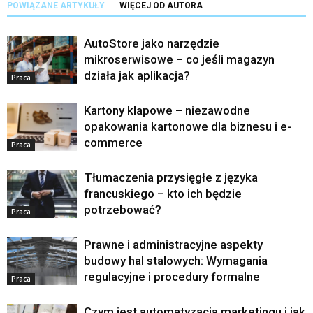
POWIĄZANE ARTYKUŁY
WIĘCEJ OD AUTORA
AutoStore jako narzędzie
mikroserwisowe – co jeśli magazyn
działa jak aplikacja?
Praca
Kartony klapowe – niezawodne
opakowania kartonowe dla biznesu i e-
commerce
Praca
Tłumaczenia przysięgłe z języka
francuskiego – kto ich będzie
potrzebować?
Praca
Prawne i administracyjne aspekty
budowy hal stalowych: Wymagania
regulacyjne i procedury formalne
Praca
Czym jest automatyzacja marketingu i jak