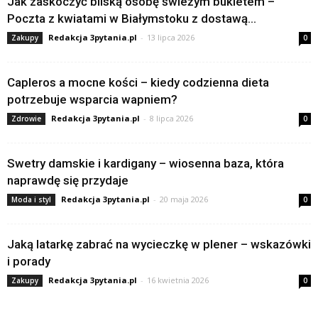
Jak zaskoczyć bliską osobę świeżym bukietem –
Poczta z kwiatami w Białymstoku z dostawą...
Redakcja 3pytania.pl
-
13 lipca 2026
Zakupy
0
Capleros a mocne kości – kiedy codzienna dieta
potrzebuje wsparcia wapniem?
Redakcja 3pytania.pl
-
8 lipca 2026
Zdrowie
0
Swetry damskie i kardigany – wiosenna baza, która
naprawdę się przydaje
Redakcja 3pytania.pl
-
20 maja 2026
Moda i styl
0
Jaką latarkę zabrać na wycieczkę w plener – wskazówki
i porady
Redakcja 3pytania.pl
-
16 kwietnia 2026
Zakupy
0