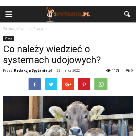
Strona główna
Praca
Praca
Co należy wiedzieć o
systemach udojowych?
Przez
Redakcja 3pytania.pl
-
28 marca 2022
1178
0