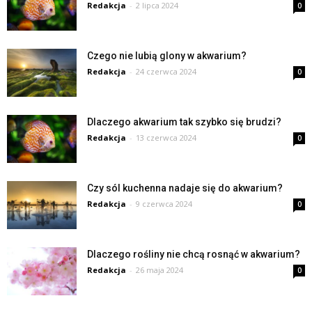
Redakcja
-
2 lipca 2024
0
Czego nie lubią glony w akwarium?
Redakcja
-
24 czerwca 2024
0
Dlaczego akwarium tak szybko się brudzi?
Redakcja
-
13 czerwca 2024
0
Czy sól kuchenna nadaje się do akwarium?
Redakcja
-
9 czerwca 2024
0
Dlaczego rośliny nie chcą rosnąć w akwarium?
Redakcja
-
26 maja 2024
0