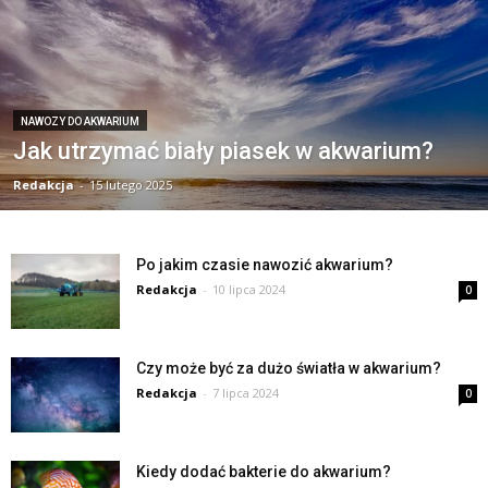
NAWOZY DO AKWARIUM
Jak utrzymać biały piasek w akwarium?
Redakcja
-
15 lutego 2025
Po jakim czasie nawozić akwarium?
Redakcja
-
10 lipca 2024
0
Czy może być za dużo światła w akwarium?
Redakcja
-
7 lipca 2024
0
Kiedy dodać bakterie do akwarium?