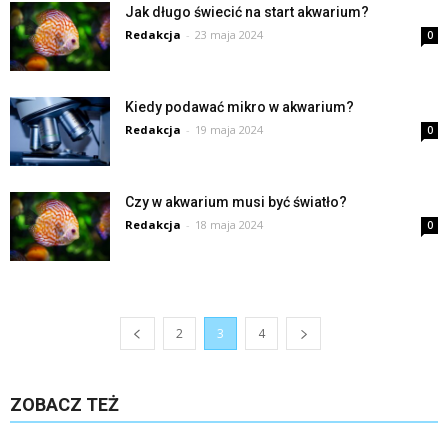
Jak długo świecić na start akwarium?
Redakcja
-
23 maja 2024
0
Kiedy podawać mikro w akwarium?
Redakcja
-
19 maja 2024
0
Czy w akwarium musi być światło?
Redakcja
-
18 maja 2024
0
2
3
4
ZOBACZ TEŻ