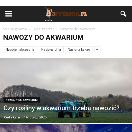
Strona główna
Supermarket
Nawozy do akwarium
NAWOZY DO AKWARIUM
Napoje i akcesoria
Nasiona chia
Nasiona kakao
NAWOZY DO AKWARIUM
Czy rośliny w akwarium trzeba nawozić?
Redakcja
-
16 lutego 2025