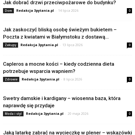
Jak dobrać drzwi przeciwpożarowe do budynku?
Redakcja 3pytania.pl
-
14 lipca 2026
Dom
0
Jak zaskoczyć bliską osobę świeżym bukietem –
Poczta z kwiatami w Białymstoku z dostawą...
Redakcja 3pytania.pl
-
13 lipca 2026
Zakupy
0
Capleros a mocne kości – kiedy codzienna dieta
potrzebuje wsparcia wapniem?
Redakcja 3pytania.pl
-
8 lipca 2026
Zdrowie
0
Swetry damskie i kardigany – wiosenna baza, która
naprawdę się przydaje
Redakcja 3pytania.pl
-
20 maja 2026
Moda i styl
0
Jaką latarkę zabrać na wycieczkę w plener – wskazówki