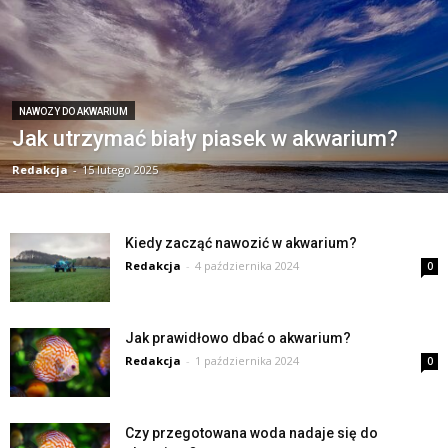
NAWOZY DO AKWARIUM
Jak utrzymać biały piasek w akwarium?
Redakcja
-
15 lutego 2025
Kiedy zacząć nawozić w akwarium?
Redakcja
-
4 października 2024
0
Jak prawidłowo dbać o akwarium?
Redakcja
-
1 października 2024
0
Czy przegotowana woda nadaje się do