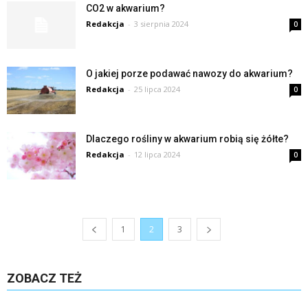
CO2 w akwarium?
Redakcja
-
3 sierpnia 2024
0
O jakiej porze podawać nawozy do akwarium?
Redakcja
-
25 lipca 2024
0
Dlaczego rośliny w akwarium robią się żółte?
Redakcja
-
12 lipca 2024
0
1
2
3
ZOBACZ TEŻ