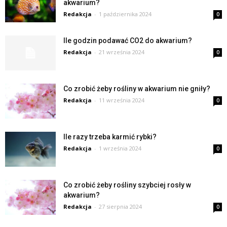
akwarium?
Redakcja
-
1 października 2024
0
Ile godzin podawać CO2 do akwarium?
Redakcja
-
21 września 2024
0
Co zrobić żeby rośliny w akwarium nie gniły?
Redakcja
-
11 września 2024
0
Ile razy trzeba karmić rybki?
Redakcja
-
1 września 2024
0
Co zrobić żeby rośliny szybciej rosły w
akwarium?
Redakcja
-
27 sierpnia 2024
0