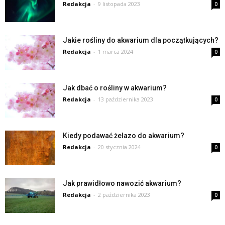
Redakcja
-
9 listopada 2023
0
Jakie rośliny do akwarium dla początkujących?
Redakcja
-
1 marca 2024
0
Jak dbać o rośliny w akwarium?
Redakcja
-
13 października 2023
0
Kiedy podawać żelazo do akwarium?
Redakcja
-
20 stycznia 2024
0
Jak prawidłowo nawozić akwarium?
Redakcja
-
2 października 2023
0