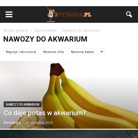
Strona główna
Supermarket
Nawozy do akwarium
NAWOZY DO AKWARIUM
Napoje i akcesoria
Nasiona chia
Nasiona kakao
NAWOZY DO AKWARIUM
Co daje potas w akwarium?
Redakcja
-
25 września 2023