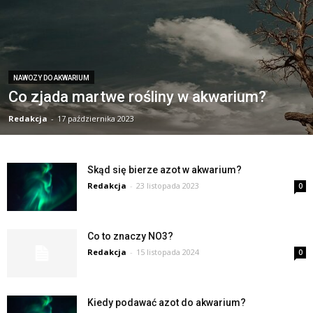
NAWOZY DO AKWARIUM
Co zjada martwe rośliny w akwarium?
Redakcja
-
17 października 2023
Skąd się bierze azot w akwarium?
Redakcja
-
23 listopada 2023
0
Co to znaczy NO3?
Redakcja
-
15 listopada 2024
0
Kiedy podawać azot do akwarium?