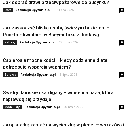
Jak dobrać drzwi przeciwpożarowe do budynku?
Redakcja 3pytania.pl
-
14 lipca 2026
Dom
0
Jak zaskoczyć bliską osobę świeżym bukietem –
Poczta z kwiatami w Białymstoku z dostawą...
Redakcja 3pytania.pl
-
13 lipca 2026
Zakupy
0
Capleros a mocne kości – kiedy codzienna dieta
potrzebuje wsparcia wapniem?
Redakcja 3pytania.pl
-
8 lipca 2026
Zdrowie
0
Swetry damskie i kardigany – wiosenna baza, która
naprawdę się przydaje
Redakcja 3pytania.pl
-
20 maja 2026
Moda i styl
0
Jaką latarkę zabrać na wycieczkę w plener – wskazówki