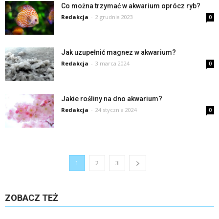
Co można trzymać w akwarium oprócz ryb?
Redakcja
-
2 grudnia 2023
0
Jak uzupełnić magnez w akwarium?
Redakcja
-
3 marca 2024
0
Jakie rośliny na dno akwarium?
Redakcja
-
24 stycznia 2024
0
1
2
3
ZOBACZ TEŻ