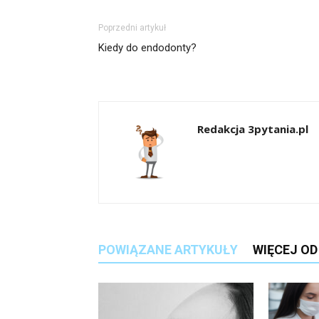
Poprzedni artykuł
Kiedy do endodonty?
Redakcja 3pytania.pl
POWIĄZANE ARTYKUŁY
WIĘCEJ O