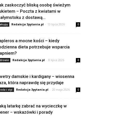
ak zaskoczyć bliską osobę świeżym
ukietem – Poczta z kwiatami w
iałymstoku z dostawą...
Redakcja 3pytania.pl
-
13 lipca 2026
akupy
0
apleros a mocne kości – kiedy
odzienna dieta potrzebuje wsparcia
apniem?
Redakcja 3pytania.pl
-
8 lipca 2026
drowie
0
wetry damskie i kardigany – wiosenna
aza, która naprawdę się przydaje
Redakcja 3pytania.pl
-
20 maja 2026
oda i styl
0
aką latarkę zabrać na wycieczkę w
lener – wskazówki i porady