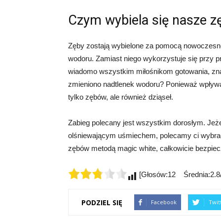
Czym wybiela się nasze z
Zęby zostają wybielone za pomocą nowoczesnej
wodoru. Zamiast niego wykorzystuje się przy p
wiadomo wszystkim miłośnikom gotowania, zna
zmieniono nadtlenek wodoru? Ponieważ wpływał
tylko zębów, ale również dziąseł.
Zabieg polecany jest wszystkim dorosłym. Jeże
olśniewającym uśmiechem, polecamy ci wybrać 
zębów metodą magic white, całkowicie bezpie
[Głosów:12 Średnia:2.8/
PODZIEL SIĘ
Facebook
Twit