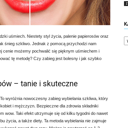
Z
K
Ka
zki uśmiech. Niestety styl życia, palenie papierosów oraz
e jak śnieg szkliwo. Jednak z pomocą przychodzi nam
iej cenie możemy pochwalić się pięknym uśmiechem i
ować tę metodę? Czy zabieg jest bolesny i jak szybko
ów – tanie i skuteczne
 To wyróżnia nowoczesny zabieg wybielania szkliwa, który
kobiet i mężczyzn. Bezpieczne dla zdrowia składniki
em wow. Taki efekt utrzymuje się od kilku tygodni do nawet
ybu życia, a także diety. Ta metoda wybielania nie zajmuje