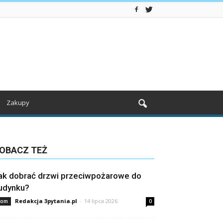
Zakupy
OBACZ TEŻ
ak dobrać drzwi przeciwpożarowe do
udynku?
Redakcja 3pytania.pl
-
14 lipca 2026
om
0