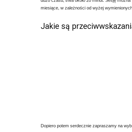
dużo czasu, trwa około 20 minut. Sesję można
miesiące, w zależności od wyżej wymienionyc
Jakie są przeciwwskazan
Dopiero potem serdecznie zapraszamy na wybi