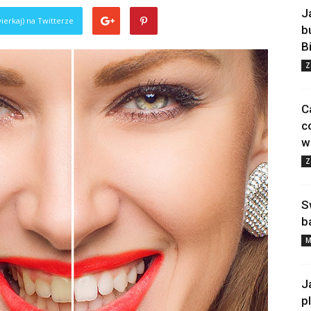
J
ierkaj) na Twitterze
b
B
Z
C
c
w
Z
S
b
M
J
p