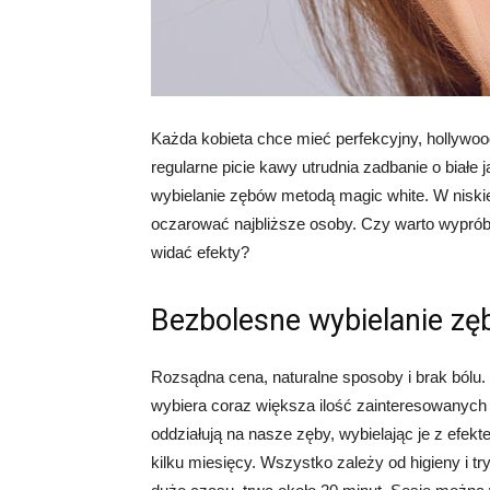
Każda kobieta chce mieć perfekcyjny, hollywood
regularne picie kawy utrudnia zadbanie o biał
wybielanie zębów metodą magic white. W nisk
oczarować najbliższe osoby. Czy warto wyprób
widać efekty?
Bezbolesne wybielanie zęb
Rozsądna cena, naturalne sposoby i brak bólu.
wybiera coraz większa ilość zainteresowanych 
oddziałują na nasze zęby, wybielając je z efekt
kilku miesięcy. Wszystko zależy od higieny i tr