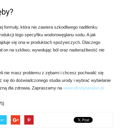
ęby?
 formuły, która nie zawiera szkodliwego nadtlenku
rodukcji tego specyfiku wodorowęglanu sodu. A jak
jduje się ona w produktach spożywczych. Dlaczego
 on na szkliwo, wywołując ból oraz nadwrażliwość nie
li nie masz problemu z zębami i chcesz pochwalić się
się do doświadczonego studia urody i wybrać wybielanie
czną dla zdrowia. Zapraszamy na
www.afrodytasalon.pl
5]
ter