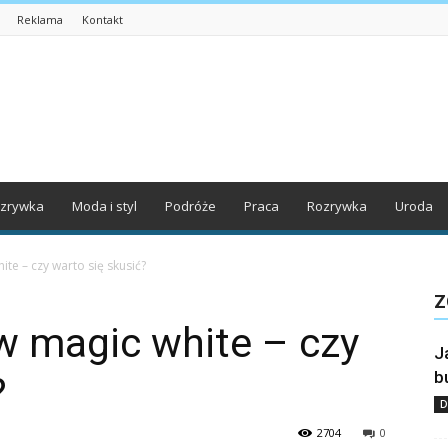
Reklama
Kontakt
zrywka
Moda i styl
Podróże
Praca
Rozrywka
Uroda
te – czy warto się skusić?
Z
w magic white – czy
J
b
?
D
2704
0