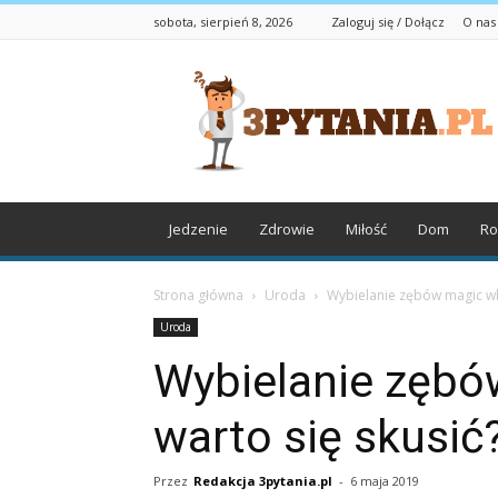
sobota, sierpień 8, 2026
Zaloguj się / Dołącz
O nas
3pytania.pl
Jedzenie
Zdrowie
Miłość
Dom
Ro
Strona główna
Uroda
Wybielanie zębów magic whi
Uroda
Wybielanie zębó
warto się skusić
Przez
Redakcja 3pytania.pl
-
6 maja 2019