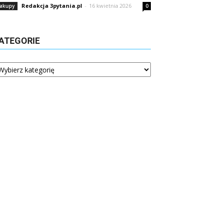
Redakcja 3pytania.pl
-
16 kwietnia 2026
akupy
0
ATEGORIE
tegorie