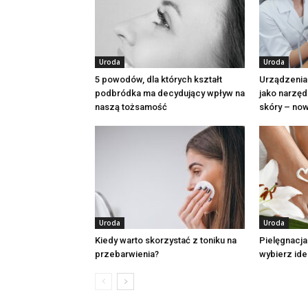
Uroda
Uroda
5 powodów, dla których kształt
Urządzenia
podbródka ma decydujący wpływ na
jako narzęd
naszą tożsamość
skóry – now
Uroda
Uroda
Kiedy warto skorzystać z toniku na
Pielęgnacja
przebarwienia?
wybierz ide