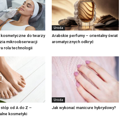
Uroda
 kosmetyczne do twarzy
Arabskie perfumy – orientalny świat
zia mikroobserwacji
aromatycznych odkryć
a rola technologii
Uroda
 stóp od A do Z –
Jak wykonać manicure hybrydowy?
alne kosmetyki