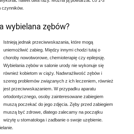
 wykonać nawet dwa razy. Można ją powtarzać co 1-3
h czynników.
ia wybielana zębów?
Istnieją jednak przeciwwskazania, które mogą
uniemożliwić zabieg. Między innymi chodzi tutaj o
choroby nowotworowe, chemioterapię czy epilepsję.
Wybielania zębów w salonie urody nie wykonuje się
również kobietom w ciąży. Nadwrażliwość zębów i
szereg problemów związanych z ich leczeniem, również
jest przeciwwskazaniem. W przypadku aparatu
ortodontycznego, osoby zainteresowane zabiegiem
muszą poczekać do jego zdjęcia. Zęby przed zabiegiem
muszą być zdrowe, dlatego zalecamy na początku
wizytę u stomatologa i zadbanie o swoje uzębienie.
elanie.