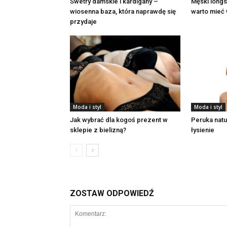
Swetry damskie i kardigany –
Męski longs
wiosenna baza, która naprawdę się
warto mieć 
przydaje
Moda i styl
Moda i styl
Jak wybrać dla kogoś prezent w
Peruka nat
sklepie z bielizną?
łysienie
ZOSTAW ODPOWIEDŹ