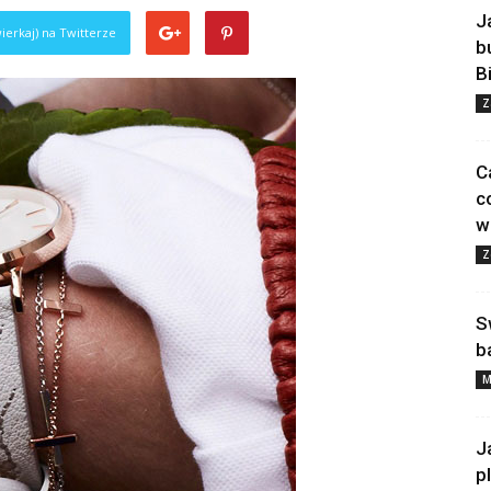
J
ierkaj) na Twitterze
b
B
Z
C
c
w
Z
S
b
M
J
p