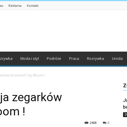
as
Reklama
Kontakt
zrywka
Moda i styl
Podróże
Praca
Rozrywka
Uroda
arków Rosefield City Bloom !
Z
ja zegarków
J
b
oom !
D
2408
0