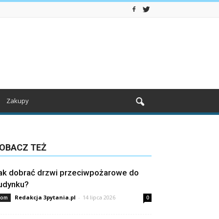
Zakupy
OBACZ TEŻ
ak dobrać drzwi przeciwpożarowe do
udynku?
Redakcja 3pytania.pl
-
14 lipca 2026
om
0