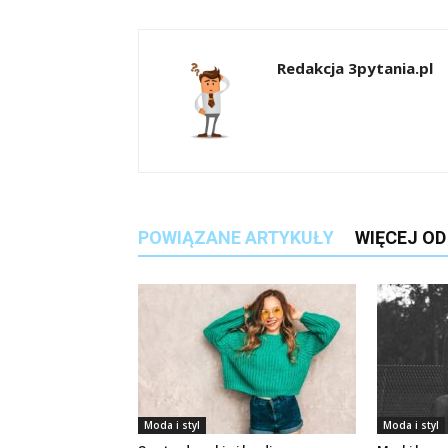
Redakcja 3pytania.pl
POWIĄZANE ARTYKUŁY
WIĘCEJ O
Moda i styl
Moda i styl