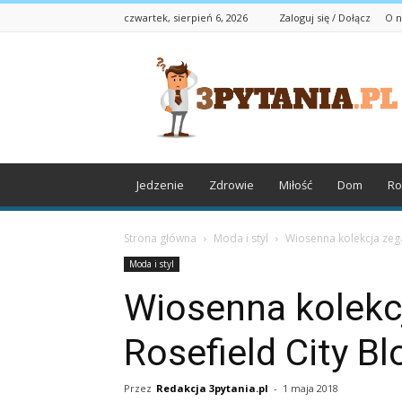
czwartek, sierpień 6, 2026
Zaloguj się / Dołącz
O n
3pytania.pl
Jedzenie
Zdrowie
Miłość
Dom
Ro
Strona główna
Moda i styl
Wiosenna kolekcja zeg
Moda i styl
Wiosenna kolekc
Rosefield City Bl
Przez
Redakcja 3pytania.pl
-
1 maja 2018