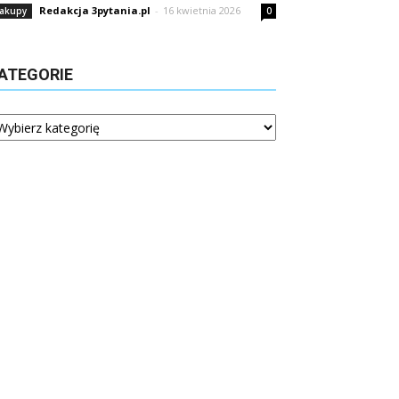
Redakcja 3pytania.pl
-
16 kwietnia 2026
akupy
0
ATEGORIE
tegorie