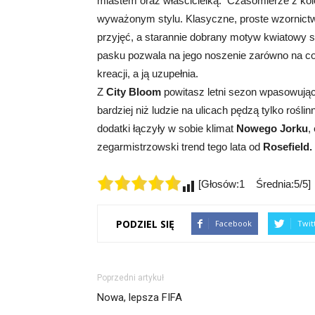
miastem oraz właścicielką. Czasomierze z kol
wyważonym stylu. Klasyczne, proste wzornict
przyjęć, a starannie dobrany motyw kwiatowy 
pasku pozwala na jego noszenie zarówno na co
kreacji, a ją uzupełnia.
Z
City Bloom
powitasz letni sezon wpasowując
bardziej niż ludzie na ulicach pędzą tylko rośl
dodatki łączyły w sobie klimat
Nowego Jorku
,
zegarmistrzowski trend tego lata od
Rosefield.
[Głosów:1 Średnia:5/5]
PODZIEL SIĘ
Facebook
Twit
Poprzedni artykuł
Nowa, lepsza FIFA