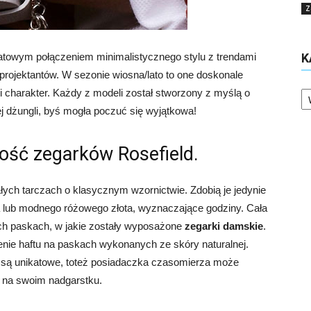
Z
ikatowym połączeniem minimalistycznego stylu z trendami
K
ojektantów. W sezonie wiosna/lato to one doskonale
Ka
ki charakter. Każdy z modeli został stworzony z myślą o
ej dżungli, byś mogła poczuć się wyjątkowa!
ność zegarków Rosefield.
ałych tarczach o klasycznym wzornictwie. Zdobią je jedynie
ota lub modnego różowego złota, wyznaczające godziny. Cała
ch paskach, w jakie zostały wyposażone
zegarki damskie
.
ie haftu na paskach wykonanych ze skóry naturalnej.
 są unikatowe, toteż posiadaczka czasomierza może
m na swoim nadgarstku.