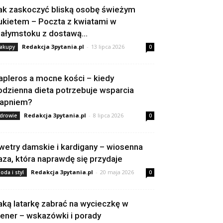
ak zaskoczyć bliską osobę świeżym
ukietem – Poczta z kwiatami w
iałymstoku z dostawą...
Redakcja 3pytania.pl
-
13 lipca 2026
akupy
0
apleros a mocne kości – kiedy
odzienna dieta potrzebuje wsparcia
apniem?
Redakcja 3pytania.pl
-
8 lipca 2026
drowie
0
wetry damskie i kardigany – wiosenna
aza, która naprawdę się przydaje
Redakcja 3pytania.pl
-
20 maja 2026
oda i styl
0
aką latarkę zabrać na wycieczkę w
lener – wskazówki i porady