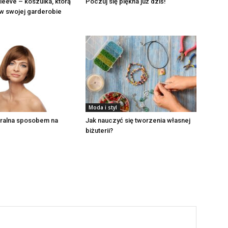
leeve – koszulka, którą
Poczuj się piękna już dziś!
w swojej garderobie
Moda i styl
uralna sposobem na
Jak nauczyć się tworzenia własnej
biżuterii?