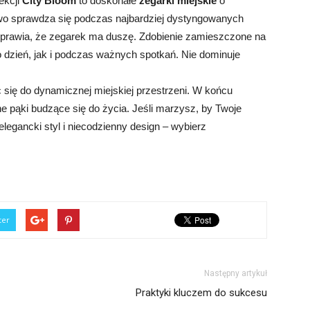
ekcji
City Bloom
to doskonałe
zegarki miejskie
o
wo sprawdza się podczas najbardziej dystyngowanych
sprawia, że zegarek ma duszę. Zdobienie zamieszczone na
 dzień, jak i podczas ważnych spotkań. Nie dominuje
 się do dynamicznej miejskiej przestrzeni. W końcu
inne pąki budzące się do życia. Jeśli marzysz, by Twoje
 elegancki styl i niecodzienny design – wybierz
ter
Następny artykuł
Praktyki kluczem do sukcesu