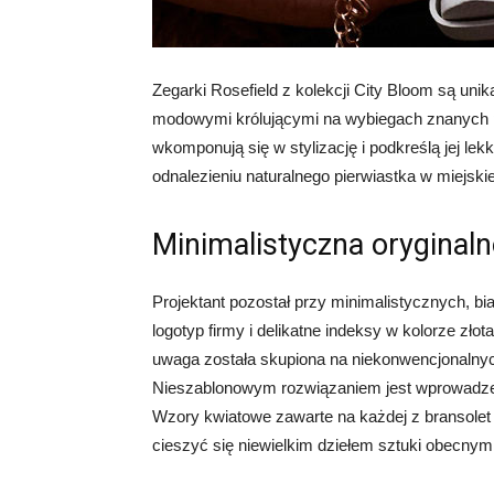
Zegarki Rosefield z kolekcji City Bloom są un
modowymi królującymi na wybiegach znanych pr
wkomponują się w stylizację i podkreślą jej lek
odnalezieniu naturalnego pierwiastka w miejski
Minimalistyczna oryginal
Projektant pozostał przy minimalistycznych, bi
logotyp firmy i delikatne indeksy w kolorze zł
uwaga została skupiona na niekonwencjonalny
Nieszablonowym rozwiązaniem jest wprowadzen
Wzory kwiatowe zawarte na każdej z bransolet
cieszyć się niewielkim dziełem sztuki obecny