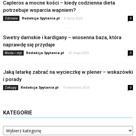
Capleros a mocne kości – kiedy codzienna dieta
potrzebuje wsparcia wapniem?
Redakcja 3pytania.pl
-
8 lipca 2026
Zdrowie
0
Swetry damskie i kardigany – wiosenna baza, która
naprawdę się przydaje
Redakcja 3pytania.pl
-
20 maja 2026
Moda i styl
0
Jaką latarkę zabrać na wycieczkę w plener – wskazówki
i porady
Redakcja 3pytania.pl
-
16 kwietnia 2026
Zakupy
0
KATEGORIE
Kategorie