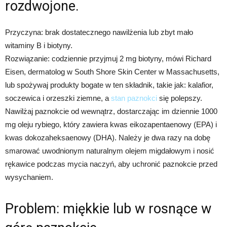
rozdwojone.
Przyczyna: brak dostatecznego nawilżenia lub zbyt mało
witaminy B i biotyny.
Rozwiązanie: codziennie przyjmuj 2 mg biotyny, mówi Richard
Eisen, dermatolog w South Shore Skin Center w Massachusetts,
lub spożywaj produkty bogate w ten składnik, takie jak: kalafior,
soczewica i orzeszki ziemne, a
stan paznokci
się polepszy.
Nawilżaj paznokcie od wewnątrz, dostarczając im dziennie 1000
mg oleju rybiego, który zawiera kwas eikozapentaenowy (EPA) i
kwas dokozaheksaenowy (DHA). Należy je dwa razy na dobę
smarować uwodnionym naturalnym olejem migdałowym i nosić
rękawice podczas mycia naczyń, aby uchronić paznokcie przed
wysychaniem.
Problem: miękkie lub w rosnące w