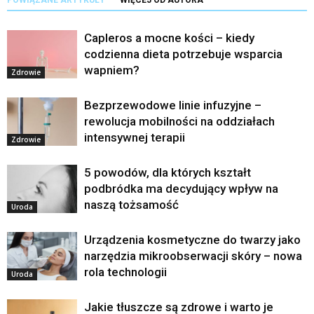
POWIĄZANE ARTYKUŁY
WIĘCEJ OD AUTORA
Capleros a mocne kości – kiedy
codzienna dieta potrzebuje wsparcia
wapniem?
Zdrowie
Bezprzewodowe linie infuzyjne –
rewolucja mobilności na oddziałach
intensywnej terapii
Zdrowie
5 powodów, dla których kształt
podbródka ma decydujący wpływ na
naszą tożsamość
Uroda
Urządzenia kosmetyczne do twarzy jako
narzędzia mikroobserwacji skóry – nowa
rola technologii
Uroda
Jakie tłuszcze są zdrowe i warto je