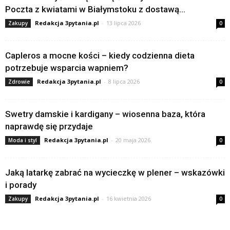
Poczta z kwiatami w Białymstoku z dostawą...
Redakcja 3pytania.pl
-
13 lipca 2026
Zakupy
0
Capleros a mocne kości – kiedy codzienna dieta
potrzebuje wsparcia wapniem?
Redakcja 3pytania.pl
-
8 lipca 2026
Zdrowie
0
Swetry damskie i kardigany – wiosenna baza, która
naprawdę się przydaje
Redakcja 3pytania.pl
-
20 maja 2026
Moda i styl
0
Jaką latarkę zabrać na wycieczkę w plener – wskazówki
i porady
Redakcja 3pytania.pl
-
16 kwietnia 2026
Zakupy
0