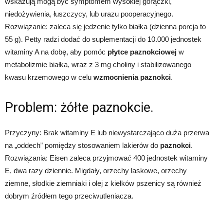
wskazują mogą być symptomem wysokiej gorączki,
niedożywienia, łuszczycy, lub urazu pooperacyjnego.
Rozwiązanie: zaleca się jedzenie tylko białka (dzienna porcja to
55 g). Petty radzi dodać do suplementacji do 10.000 jednostek
witaminy A na dobę, aby pomóc
płytce paznokciowej
w
metabolizmie białka, wraz z 3 mg choliny i stabilizowanego
kwasu krzemowego w celu
wzmocnienia paznokci
.
Problem: żółte paznokcie.
Przyczyny: Brak witaminy E lub niewystarczająco duża przerwa
na „oddech” pomiędzy stosowaniem lakierów do
paznokci
.
Rozwiązania: Eisen zaleca przyjmować 400 jednostek witaminy
E, dwa razy dziennie. Migdały, orzechy laskowe, orzechy
ziemne, słodkie ziemniaki i olej z kiełków pszenicy są również
dobrym źródłem tego przeciwutleniacza.