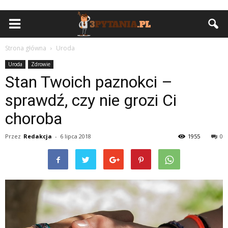
Strona główna
Uroda
Uroda
Zdrowie
Stan Twoich paznokci –
sprawdź, czy nie grozi Ci
choroba
Przez
Redakcja
-
6 lipca 2018
1955
0