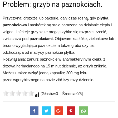
Problem: grzyb na paznokciach.
Przyczyna: drożdże lub bakterie, cały czas rosną, gdy
płytka
paznokciowa
i naskórek są stale narażone na działanie ciepła i
wilgoci. Infekcje grzybicze mogą szybko się rozprzestrzenić,
zwłaszcza pod
paznokciami
. Objawami są żółte, zielonkawe lub
brudno wyglądające paznokcie, a także gruba czy też
odchodząca od matrycy paznokcia płytka.
Rozwiązania: zanurz paznokcie w antybakteryjnym olejku z
drzewa herbacianego na 15 minut dziennie, aż grzyb zniknie.
Możesz także wziąć jedną kapsułkę 200 mg leku
przeciwgrzybicznego na bazie ziół trzy razy dziennie.
[Głosów:0 Średnia:0/5]