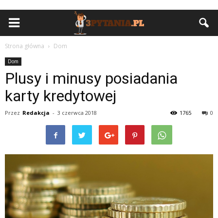
Strona główna
Dom
Dom
Plusy i minusy posiadania
karty kredytowej
Przez
Redakcja
-
3 czerwca 2018
1765
0