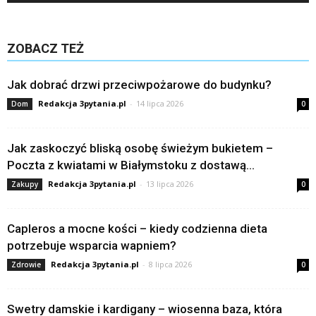
ZOBACZ TEŻ
Jak dobrać drzwi przeciwpożarowe do budynku?
Redakcja 3pytania.pl
-
14 lipca 2026
Dom
0
Jak zaskoczyć bliską osobę świeżym bukietem –
Poczta z kwiatami w Białymstoku z dostawą...
Redakcja 3pytania.pl
-
13 lipca 2026
Zakupy
0
Capleros a mocne kości – kiedy codzienna dieta
potrzebuje wsparcia wapniem?
Redakcja 3pytania.pl
-
8 lipca 2026
Zdrowie
0
Swetry damskie i kardigany – wiosenna baza, która