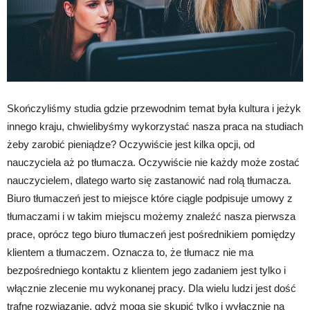
Skończyliśmy studia gdzie przewodnim temat była kultura i jeżyk
innego kraju, chwielibyśmy wykorzystać nasza praca na studiach
żeby zarobić pieniądze? Oczywiście jest kilka opcji, od
nauczyciela aż po tłumacza. Oczywiście nie każdy może zostać
nauczycielem, dlatego warto się zastanowić nad rolą tłumacza.
Biuro tłumaczeń jest to miejsce które ciągle podpisuje umowy z
tłumaczami i w takim miejscu możemy znaleźć nasza pierwsza
prace, oprócz tego biuro tłumaczeń jest pośrednikiem pomiędzy
klientem a tłumaczem. Oznacza to, że tłumacz nie ma
bezpośredniego kontaktu z klientem jego zadaniem jest tylko i
włącznie zlecenie mu wykonanej pracy. Dla wielu ludzi jest dość
trafne rozwiązanie, gdyż mogą się skupić tylko i wyłącznie na