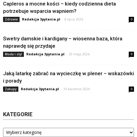
Capleros a mocne kości – kiedy codzienna dieta
potrzebuje wsparcia wapniem?
Redakcja 3pytania.pl
-
8 lipca 2026
Zdrowie
0
Swetry damskie i kardigany – wiosenna baza, która
naprawdę się przydaje
Redakcja 3pytania.pl
-
20 maja 2026
Moda i styl
0
Jaką latarkę zabrać na wycieczkę w plener – wskazówki
i porady
Redakcja 3pytania.pl
-
16 kwietnia 2026
Zakupy
0
KATEGORIE
Kategorie