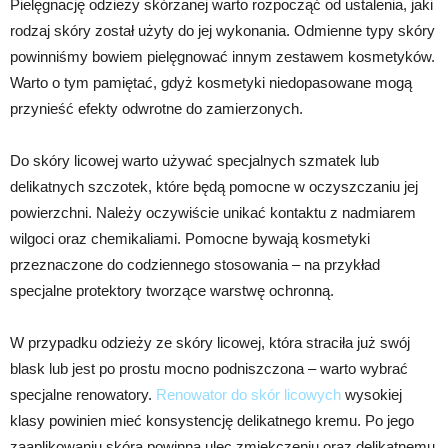
Pielęgnację odzieży skórzanej warto rozpocząć od ustalenia, jaki
rodzaj skóry został użyty do jej wykonania. Odmienne typy skóry
powinniśmy bowiem pielęgnować innym zestawem kosmetyków.
Warto o tym pamiętać, gdyż kosmetyki niedopasowane mogą
przynieść efekty odwrotne do zamierzonych.
Do skóry licowej warto używać specjalnych szmatek lub
delikatnych szczotek, które będą pomocne w oczyszczaniu jej
powierzchni. Należy oczywiście unikać kontaktu z nadmiarem
wilgoci oraz chemikaliami. Pomocne bywają kosmetyki
przeznaczone do codziennego stosowania – na przykład
specjalne protektory tworzące warstwę ochronną.
W przypadku odzieży ze skóry licowej, która straciła już swój
blask lub jest po prostu mocno podniszczona – warto wybrać
specjalne renowatory.
Renowator do skór licowych
wysokiej
klasy powinien mieć konsystencję delikatnego kremu. Po jego
zaaplikowaniu skóra powinna ulec zmiękczeniu oraz delikatnemu