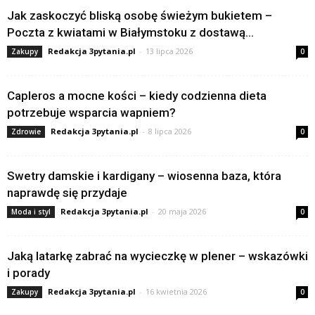
Jak zaskoczyć bliską osobę świeżym bukietem –
Poczta z kwiatami w Białymstoku z dostawą...
Redakcja 3pytania.pl
-
13 lipca 2026
Zakupy
0
Capleros a mocne kości – kiedy codzienna dieta
potrzebuje wsparcia wapniem?
Redakcja 3pytania.pl
-
8 lipca 2026
Zdrowie
0
Swetry damskie i kardigany – wiosenna baza, która
naprawdę się przydaje
Redakcja 3pytania.pl
-
20 maja 2026
Moda i styl
0
Jaką latarkę zabrać na wycieczkę w plener – wskazówki
i porady
Redakcja 3pytania.pl
-
16 kwietnia 2026
Zakupy
0