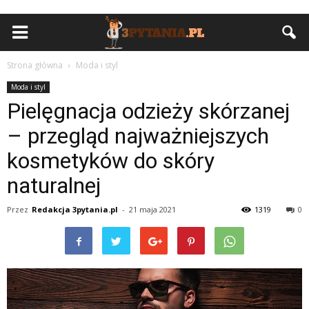
Strona główna
Moda i styl
Moda i styl
Pielęgnacja odzieży skórzanej
– przegląd najważniejszych
kosmetyków do skóry
naturalnej
Przez
Redakcja 3pytania.pl
-
21 maja 2021
1319
0