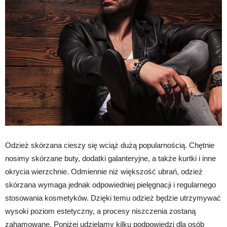
Odzież skórzana cieszy się wciąż dużą popularnością. Chętnie
nosimy skórzane buty, dodatki galanteryjne, a także kurtki i inne
okrycia wierzchnie. Odmiennie niż większość ubrań, odzież
skórzana wymaga jednak odpowiedniej pielęgnacji i regularnego
stosowania kosmetyków. Dzięki temu odzież będzie utrzymywać
wysoki poziom estetyczny, a procesy niszczenia zostaną
zahamowane. Poniżej udzielamy kilku podpowiedzi dla osób