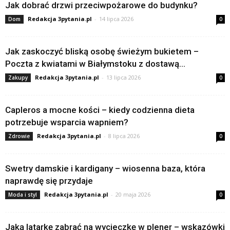
Jak dobrać drzwi przeciwpożarowe do budynku?
Redakcja 3pytania.pl
-
14 lipca 2026
Dom
0
Jak zaskoczyć bliską osobę świeżym bukietem –
Poczta z kwiatami w Białymstoku z dostawą...
Redakcja 3pytania.pl
-
13 lipca 2026
Zakupy
0
Capleros a mocne kości – kiedy codzienna dieta
potrzebuje wsparcia wapniem?
Redakcja 3pytania.pl
-
8 lipca 2026
Zdrowie
0
Swetry damskie i kardigany – wiosenna baza, która
naprawdę się przydaje
Redakcja 3pytania.pl
-
20 maja 2026
Moda i styl
0
Jaką latarkę zabrać na wycieczkę w plener – wskazówki