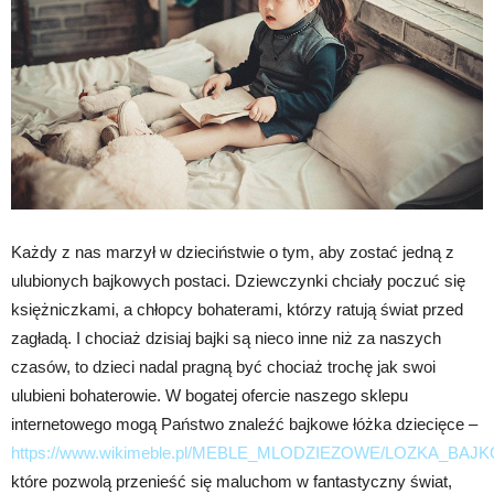
Każdy z nas marzył w dzieciństwie o tym, aby zostać jedną z
ulubionych bajkowych postaci. Dziewczynki chciały poczuć się
księżniczkami, a chłopcy bohaterami, którzy ratują świat przed
zagładą. I chociaż dzisiaj bajki są nieco inne niż za naszych
czasów, to dzieci nadal pragną być chociaż trochę jak swoi
ulubieni bohaterowie. W bogatej ofercie naszego sklepu
internetowego mogą Państwo znaleźć bajkowe łóżka dziecięce –
https://www.wikimeble.pl/MEBLE_MLODZIEZOWE/LOZKA_BAJ
które pozwolą przenieść się maluchom w fantastyczny świat,