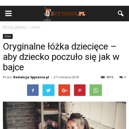
Strona główna
Dom
Dom
Oryginalne łóżka dziecięce –
aby dziecko poczuło się jak w
bajce
Przez
Redakcja 3pytania.pl
-
27 czerwca 2018
1815
0