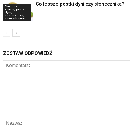
Co lepsze pestki dyni czy słonecznika?
Nasiona,
ziarna, pestki:
dyni,
słonecznika,
siemię lniane
ZOSTAW ODPOWIEDŹ