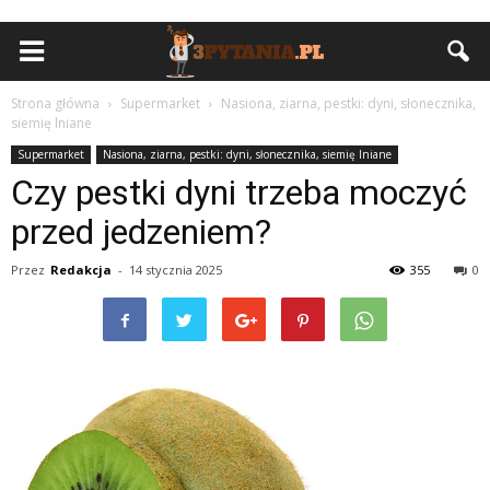
Strona główna
Supermarket
Nasiona, ziarna, pestki: dyni, słonecznika,
siemię lniane
Supermarket
Nasiona, ziarna, pestki: dyni, słonecznika, siemię lniane
Czy pestki dyni trzeba moczyć
przed jedzeniem?
Przez
Redakcja
-
14 stycznia 2025
355
0