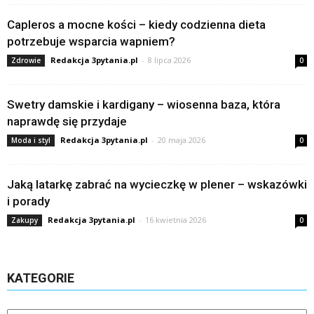
Capleros a mocne kości – kiedy codzienna dieta
potrzebuje wsparcia wapniem?
Redakcja 3pytania.pl
-
8 lipca 2026
Zdrowie
0
Swetry damskie i kardigany – wiosenna baza, która
naprawdę się przydaje
Redakcja 3pytania.pl
-
20 maja 2026
Moda i styl
0
Jaką latarkę zabrać na wycieczkę w plener – wskazówki
i porady
Redakcja 3pytania.pl
-
16 kwietnia 2026
Zakupy
0
KATEGORIE
Kategorie