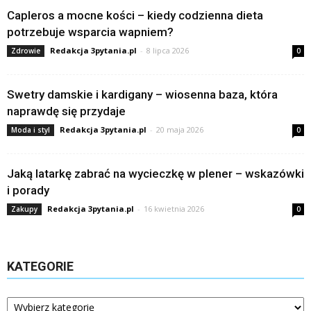
Capleros a mocne kości – kiedy codzienna dieta
potrzebuje wsparcia wapniem?
Redakcja 3pytania.pl
-
8 lipca 2026
Zdrowie
0
Swetry damskie i kardigany – wiosenna baza, która
naprawdę się przydaje
Redakcja 3pytania.pl
-
20 maja 2026
Moda i styl
0
Jaką latarkę zabrać na wycieczkę w plener – wskazówki
i porady
Redakcja 3pytania.pl
-
16 kwietnia 2026
Zakupy
0
KATEGORIE
Kategorie