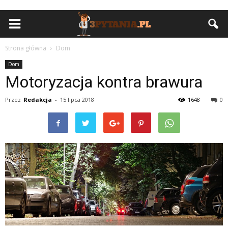
Strona główna
Dom
Dom
Motoryzacja kontra brawura
Przez
Redakcja
-
15 lipca 2018
1648
0