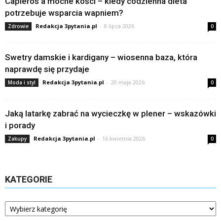
Capleros a mocne kości – kiedy codzienna dieta
potrzebuje wsparcia wapniem?
Redakcja 3pytania.pl
-
8 lipca 2026
Zdrowie
0
Swetry damskie i kardigany – wiosenna baza, która
naprawdę się przydaje
Redakcja 3pytania.pl
-
20 maja 2026
Moda i styl
0
Jaką latarkę zabrać na wycieczkę w plener – wskazówki
i porady
Redakcja 3pytania.pl
-
16 kwietnia 2026
Zakupy
0
KATEGORIE
Kategorie