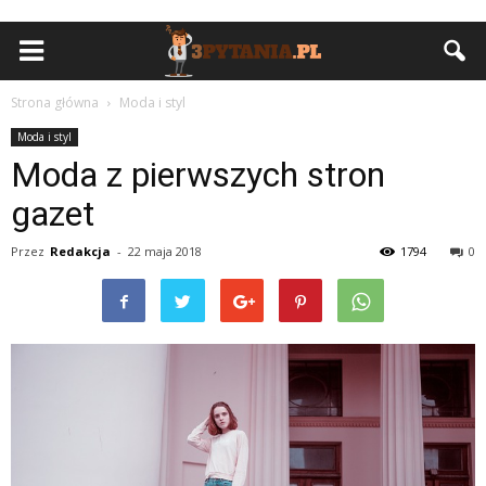
Strona główna
Moda i styl
Moda i styl
Moda z pierwszych stron
gazet
Przez
Redakcja
-
22 maja 2018
1794
0