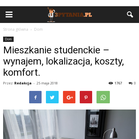
Strona główna
Dom
Dom
Mieszkanie studenckie –
wynajem, lokalizacja, koszty,
komfort.
Przez
Redakcja
-
25 maja 2018
1767
0