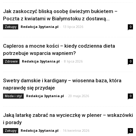
Jak zaskoczyć bliską osobę świeżym bukietem –
Poczta z kwiatami w Białymstoku z dostawą...
Redakcja 3pytania.pl
-
13 lipca 2026
Zakupy
0
Capleros a mocne kości – kiedy codzienna dieta
potrzebuje wsparcia wapniem?
Redakcja 3pytania.pl
-
8 lipca 2026
Zdrowie
0
Swetry damskie i kardigany – wiosenna baza, która
naprawdę się przydaje
Redakcja 3pytania.pl
-
20 maja 2026
Moda i styl
0
Jaką latarkę zabrać na wycieczkę w plener – wskazówki
i porady
Redakcja 3pytania.pl
-
16 kwietnia 2026
Zakupy
0