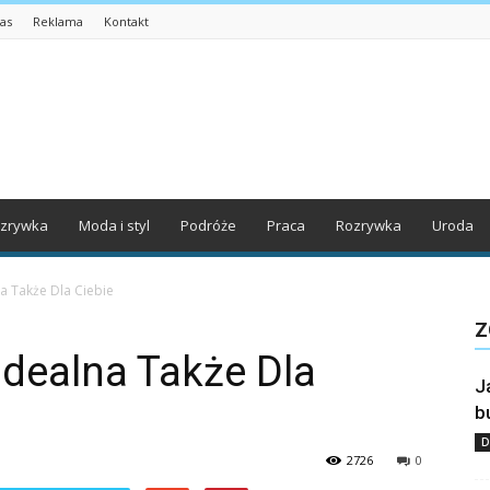
as
Reklama
Kontakt
zrywka
Moda i styl
Podróże
Praca
Rozrywka
Uroda
a Także Dla Ciebie
Z
dealna Także Dla
J
b
D
2726
0