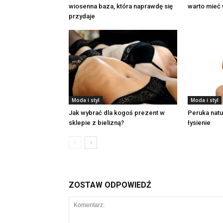
wiosenna baza, która naprawdę się
warto mieć 
przydaje
Moda i styl
Moda i styl
Jak wybrać dla kogoś prezent w
Peruka nat
sklepie z bielizną?
łysienie
ZOSTAW ODPOWIEDŹ