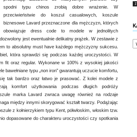
Z
spodni typu chinos zrobią dobre wrażenie. W
przeciwieństwie do koszul casualowych, koszule
biznesowe Lavard przeznaczone dla mężczyzn, których
K
obowiązuje dress code to modele w jednolitych
Ka
aj dozwolony jest ewentualnie delikatny prążek. W zestawie z
em to absolutny must have każdego mężczyzny sukcesu.
iel, która sprawdzi się podczas każdej uroczystości. W
im fit oraz regular. Wykonane w 100% z wysokiej jakości
e bawełniane typu „non iron” gwarantują uczucie komfortu,
 się tak bardzo oraz łatwo je prasować. Z kolei modele z
zają komfort użytkowania podczas długich podróży
szule marka Lavard zwraca uwagę również na rodzaje
pomaga między innymi skorygować kształt twarzy. Podążając
oszule z kołnierzykiem typu Kent, półwłoskim, włoskim tzw.
io dopasowane do charakteru uroczystości czy spotkania