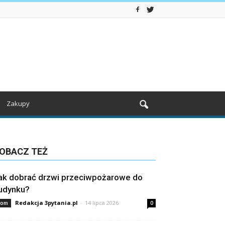
Zakupy
OBACZ TEŻ
ak dobrać drzwi przeciwpożarowe do
udynku?
Redakcja 3pytania.pl
-
14 lipca 2026
om
0