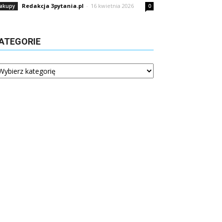
Redakcja 3pytania.pl
-
16 kwietnia 2026
akupy
0
ATEGORIE
tegorie