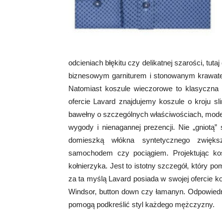
odcieniach błękitu czy delikatnej szarości, tut
biznesowym garniturem i stonowanym krawat
Natomiast koszule wieczorowe to klasyczna b
ofercie Lavard znajdujemy koszule o kroju sl
bawełny o szczególnych właściwościach, model
wygody i nienagannej prezencji. Nie „gniotą”
domieszką włókna syntetycznego zwięks
samochodem czy pociągiem. Projektując ko
kołnierzyka. Jest to istotny szczegół, który 
za ta myślą Lavard posiada w swojej ofercie k
Windsor, button down czy łamanyn. Odpowiedn
pomogą podkreślić styl każdego mężczyzny.