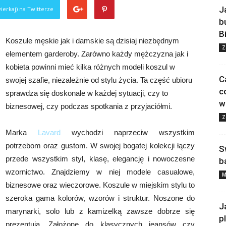
J
ierkaj) na Twitterze
b
B
Koszule męskie jak i damskie są dzisiaj niezbędnym
Z
elementem garderoby. Zarówno każdy mężczyzna jak i
kobieta powinni mieć kilka różnych modeli koszul w
C
swojej szafie, niezależnie od stylu życia. Ta część ubioru
c
sprawdza się doskonale w każdej sytuacji, czy to
w
biznesowej, czy podczas spotkania z przyjaciółmi.
Z
Marka
Lavard
wychodzi naprzeciw wszystkim
potrzebom oraz gustom. W swojej bogatej kolekcji łączy
S
przede wszystkim styl, klasę, elegancję i nowoczesne
b
wzornictwo. Znajdziemy w niej modele casualowe,
M
biznesowe oraz wieczorowe. Koszule w miejskim stylu to
szeroka gama kolorów, wzorów i struktur. Noszone do
J
marynarki, solo lub z kamizelką zawsze dobrze się
p
prezentują. Założone do klasycznych jeansów czy