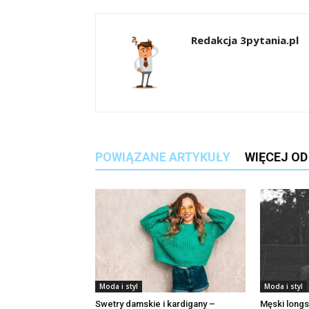
Redakcja 3pytania.pl
POWIĄZANE ARTYKUŁY
WIĘCEJ O
Moda i styl
Moda i styl
Swetry damskie i kardigany –
Męski longs