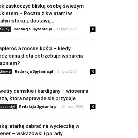
ak zaskoczyć bliską osobę świeżym
ukietem – Poczta z kwiatami w
iałymstoku z dostawą...
Redakcja 3pytania.pl
-
13 lipca 2026
akupy
0
apleros a mocne kości – kiedy
odzienna dieta potrzebuje wsparcia
apniem?
Redakcja 3pytania.pl
-
8 lipca 2026
drowie
0
wetry damskie i kardigany – wiosenna
aza, która naprawdę się przydaje
Redakcja 3pytania.pl
-
20 maja 2026
oda i styl
0
aką latarkę zabrać na wycieczkę w
lener – wskazówki i porady