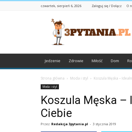
czwartek, sierpień 6, 2026
Zaloguj się / Dołącz
O n
3pytania.pl
Jedzenie
Zdrowie
Miłość
Dom
Ro
Strona główna
Moda i styl
Koszula Męska – Idealn
Moda i styl
Koszula Męska – I
Ciebie
Przez
Redakcja 3pytania.pl
-
3 stycznia 2019