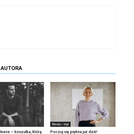
D AUTORA
Moda i styl
leeve – koszulka, którą
Poczuj się piękna już dziś!