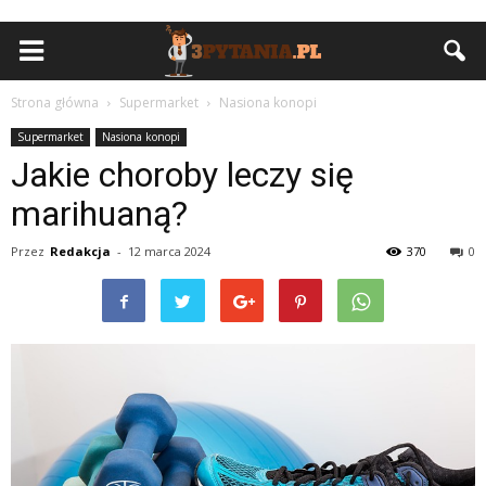
Strona główna
Supermarket
Nasiona konopi
Supermarket
Nasiona konopi
Jakie choroby leczy się
marihuaną?
Przez
Redakcja
-
12 marca 2024
370
0