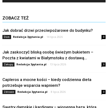
ZOBACZ TEŻ
Jak dobrać drzwi przeciwpożarowe do budynku?
Redakcja 3pytania.pl
-
14 lipca 2026
Dom
0
Jak zaskoczyć bliską osobę świeżym bukietem –
Poczta z kwiatami w Białymstoku z dostawą...
Redakcja 3pytania.pl
-
13 lipca 2026
Zakupy
0
Capleros a mocne kości – kiedy codzienna dieta
potrzebuje wsparcia wapniem?
Redakcja 3pytania.pl
-
8 lipca 2026
Zdrowie
0
Swetry damskie i kardigany – wiosenna baza, która